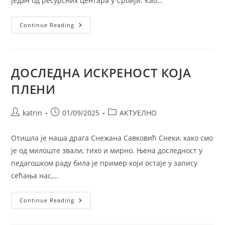
један од ресурсних центара у Србији. Као…
МИНИСТАРСТВО
Continue Reading
ПРОСВЕТЕ
ДОДЕЛИЛО
СРЕДСТВА
ЗА
11
РОБОТА
ДОСЛЕДНА ИСКРЕНОСТ КОЈА
ПЛЕНИ
Post
Post
Post
katrin
01/09/2025
АКТУЕЛНО
author:
published:
category:
Отишла је наша драга Снежана Савковић Снеки, како смо
је од милоште звали, тихо и мирно. Њена доследност у
педагошком раду била је пример који остаје у запису
сећања нас,…
ДОСЛЕДНА
Continue Reading
ИСКРЕНОСТ
КОЈА
ПЛЕНИ