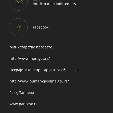
Opens
info@maramandic.edu.rs
in
your
application
Facebook
Министарство просвете
http://www.mpn.gov.rs/
Покрајински секретаријат за образовање
http://www.puma.vojvodina.gov.rs/
Град Панчево
www.pancevo.rs