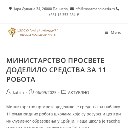
Skip
Цара Душана 34, 26000 Панчево
;
info@maramandic.edu.rs
to
+381 13 353-284
content
Menu
МИНИСТАРСТВО ПРОСВЕТЕ
ДОДЕЛИЛО СРЕДСТВА ЗА 11
РОБОТА
Post
Post
Post
katrin
06/09/2025
АКТУЕЛНО
author:
published:
category:
Министарство просвете доделило је средства за набавку
11 хуманоидних робота школама које су ресурсни центри
инклузивног образовања у Србији. Наша школа је такође