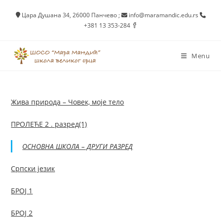
Skip
Цара Душана 34, 26000 Панчево
;
info@maramandic.edu.rs
to
+381 13 353-284
content
Menu
Жива природа – Човек, моје тело
ПРОЛЕЋЕ 2 . разред(1)
ОСНОВНА ШКОЛА – ДРУГИ РАЗРЕД
Српски језик
БРОЈ 1
БРОЈ 2