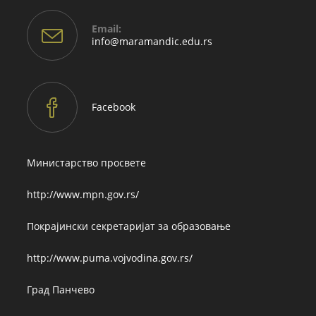
Email:
Opens
info@maramandic.edu.rs
in
your
application
Facebook
Министарство просвете
http://www.mpn.gov.rs/
Покрајински секретаријат за образовање
http://www.puma.vojvodina.gov.rs/
Град Панчево