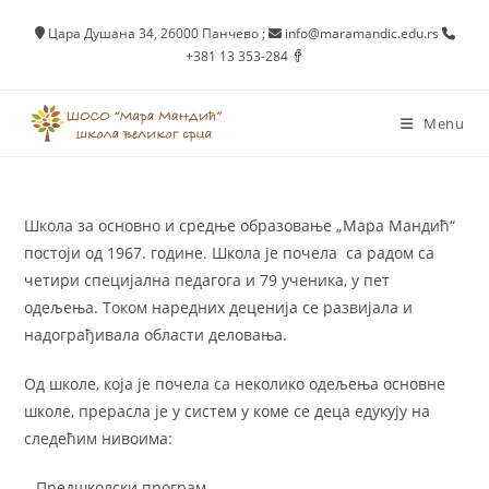
Skip
Цара Душана 34, 26000 Панчево
;
info@maramandic.edu.rs
to
+381 13 353-284
content
Menu
Школа за основно и средње образовање „Мара Мандић“
постоји од 1967. године. Школа је почела са радом са
четири специјална педагога и 79 ученика, у пет
одељења. Током наредних деценија се развијала и
надограђивала области деловања.
Од школе, која је почела са неколико одељења основне
школе, прерасла је у систем у коме се деца едукују на
следећим нивоима:
– Предшколски програм