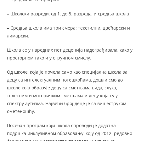
– Школски разреди, од 1. до 8. разреда, и средња школа
– Средња школа има три смера: текстилни, цвећарски и
лимарски.
Школа се у наредних пет деценија надограђивала, како у
просторном тако и у стручном смислу.
Од школе, која је почела само као специјална школа за
децу са интелектуалним потешкоћама, дошли смо до
школе која образује децу са сметњама вида, слуха,
телесним и моторичким сметњама и децу која су у
спектру аутизма. Највећи број деце је са вишеструком
ометеношћу.
Посебан програм који школа спроводи је додатна
подршка инклузивном образовању, коју од 2012. редовно