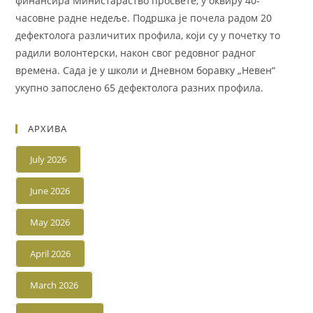
финансира Министараство просвете, у оквиру 40-
часовне радне недеље. Подршка је почела радом 20
дефектолога различитих профила, који су у почетку то
радили волонтерски, након свог редовног радног
времена. Сада је у школи и Дневном боравку „Невен“
укупно запослено 65 дефектолога разних профила.
АРХИВА
July 2026
June 2026
May 2026
April 2026
March 2026