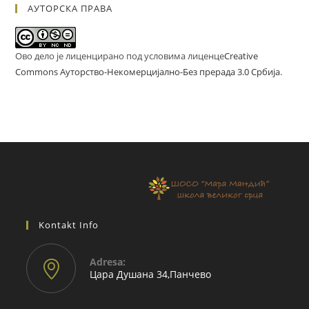
АУТОРСКА ПРАВА
Ово дело је лиценцирано под условима лиценце
Creative
Commons Ауторство-Некомерцијално-Без прерада 3.0 Србија
.
Kontakt Info
Adresа:
Цара Душана 34,Панчево