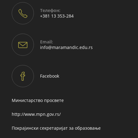
Телефон:
+381 13 353-284
Email:
Opens
info@maramandic.edu.rs
in
your
application
Facebook
Министарство просвете
http://www.mpn.gov.rs/
Покрајински секретаријат за образовање