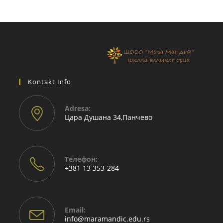
Kontakt Info
Adresа:
Цара Душана 34,Панчево
Телефон:
+381 13 353-284
Email:
Opens
info@maramandic.edu.rs