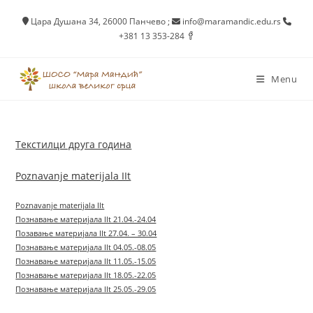
Skip
Цара Душана 34, 26000 Панчево
;
info@maramandic.edu.rs
to
+381 13 353-284
content
Menu
Текстилци друга година
Poznavanje materijala IIt
Poznavanje materijala IIt
Познавање материјала IIt 21.04.-24.04
Позавање материјала IIt 27.04. – 30.04
Познавање материјала IIt 04.05.-08.05
Познавање материјала IIt 11.05.-15.05
Познавање материјала IIt 18.05.-22.05
Познавање материјала IIt 25.05.-29.05