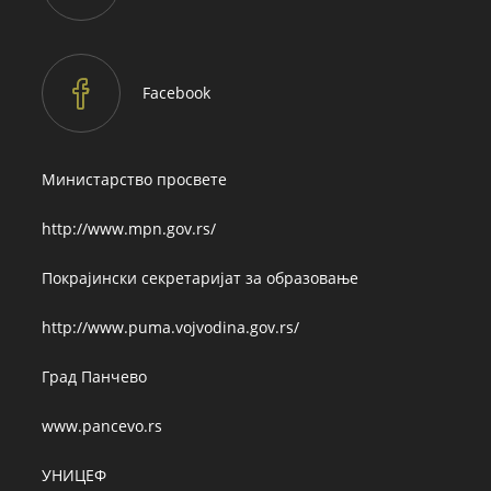
in
your
application
Facebook
Министарство просвете
http://www.mpn.gov.rs/
Покрајински секретаријат за образовање
http://www.puma.vojvodina.gov.rs/
Град Панчево
www.pancevo.rs
УНИЦЕФ