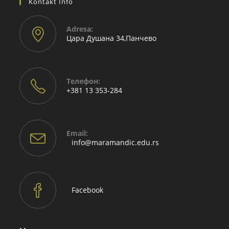
Kontakt Info
Adresа:
Цара Душана 34,Панчево
Телефон:
+381 13 353-284
Email:
Opens
info@maramandic.edu.rs
in
your
application
Facebook