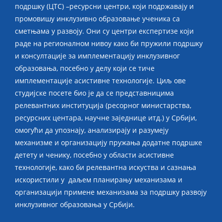
подршку (ЦТС) –ресурсни центри, који подржавају и
промовишу инклузивно образовање ученика са
сметњама у развоју. Они су центри експертизе који
раде на регионалном нивоу како би пружили подршку
и консултације за имплементацију инклузивног
образовања, посебно у делу који се тиче
имплементације асистивне технологије. Циљ ове
студијске посете био је да се представницима
релевантних институција (ресорног министарства,
ресурсних центара, научне заједнице итд.) у Србији,
омогући да упознају, анализирају и разумеју
механизме и организацију пружања додатне подршке
детету и ченику, посебно у области асистивне
технологије, како би релевантна искуства и сазнања
искористили у даљем планирању механизама и
организацији примене механизама за подршку развоју
инклузивног образовања у Србији.