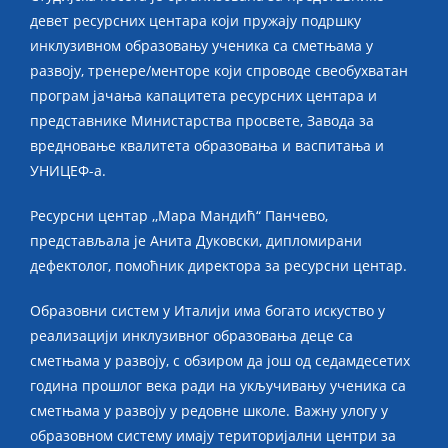
девет ресурсних центара који пружају подршку
инклузивном образовању ученика са сметњама у
развоју, тренере/менторе који спроводе свеобухватан
програм јачања капацитета ресурсних центара и
представнике Министарства просвете, Завода за
вредновање квалитета образовања и васпитања и
УНИЦЕФ-а.
Ресурсни центар ,,Мара Мандић“ Панчево,
представљала је Анита Дуковски, дипломирани
дефектолог, помоћник директора за ресурсни центар.
Образовни систем у Италији има богато искуство у
реализацији инклузивног образовања деце са
сметњама у развоју, с обзиром да још од седамдесетих
година прошлог века ради на укључивању ученика са
сметњама у развоју у редовне школе. Важну улогу у
образовном систему имају територијални центри за