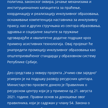
политика, законског оквира, јачање механизама и
институционалних капацитета за праћење,
координацију и реализацију инклузивног образовања,
оснаживање компетенција наставника за инклузивну
праксу, као и других стручњака из сектора образовања,
здравља и социјалне заштите за пружање
одговарајуће и квалитетне додатне подршке кроз
примену асистивних технологија. Овај пројекат ће
унапредити промоцију инклузивног образовања као
општеприхваћеног стандарда у образовном систему
Републике Србије.
Део средстава у оквиру пројекта ,,Учимо сви заједно“
усмерен је на подршку развоју ресурсних центара.
Министарство просвете донело је Правилник о
ресурсном центру који је у примени од 21. августа
2021. године. Правни основ за доношење овог
правилника, који је садржан у члану 54. Законa о