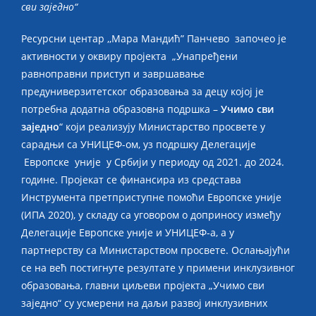
сви заједно“
Ресурсни центар ,,Мара Мандић” Панчево започео је
активности у оквиру пројекта „Унапређени
равноправни приступ и завршавање
предуниверзитетског образовања за децу којој је
потребна додатна образовна подршка –
Учимо сви
заједно
“ који реализују Министарство просвете у
сарадњи са УНИЦЕФ-ом, уз подршку Делегације
Европске уније у Србији у периоду од 2021. до 2024.
године. Пројекат се финансира из средстава
Инструмента претприступне помоћи Европске уније
(ИПА 2020), у складу са уговором о доприносу између
Делегације Европске уније и УНИЦЕФ-а, а у
партнерству са Министарством просвете. Ослањајући
се на већ постигнуте резултате у примени инклузивног
образовања, главни циљеви пројекта „Учимо сви
заједно“ су усмерени на даљи развој инклузивних