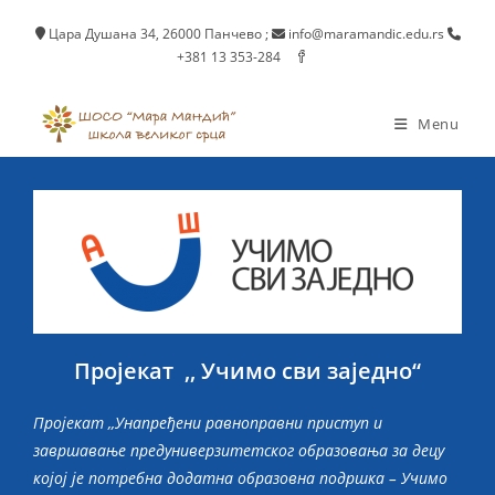
Skip
Цара Душана 34, 26000 Панчево
;
info@maramandic.edu.rs
to
+381 13 353-284
content
Menu
Пројекат ,, Учимо сви заједно“
Пројекат ,,
Унапређени равноправни приступ и
завршавање предуниверзитетског образовања за децу
којој је потребна додатна образовна подршка – Учимо