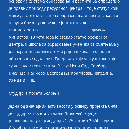
основама система образовања и васпитања определио
је правну природу ресурсног центра – то је статус који
може да стекне установа образовања и васпитања ако
испуни ближе услове које је прописало
Министарство. Одлуком
министра, 10 установа је стекло статус ресурсног
центра, 9 школа за образовање ученика са сметњама у
развоју и инвалидитетом и једна школа за основно
образовање одраслих. Градови у којима су школе које
су до сада стекле статус РЦ су: Нови Сад, Сомбор,
Кикинда, Панчево, Београд (2), Крагујевац, Јагодина,
Ужице и Ниш.
Студијска посета Болоњи
Једна од значајних активности у оквиру пројекта била
је студијска посета Италији (Болоња), која је
реализована у периоду од 21-25. април 2024. године.
Студијска посета је организована за представнике