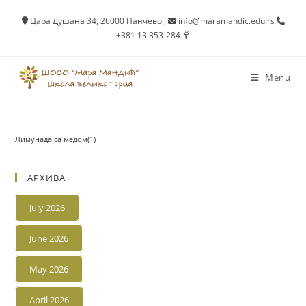
Skip
Цара Душана 34, 26000 Панчево
;
info@maramandic.edu.rs
to
+381 13 353-284
content
Menu
Лимунада са медом(1)
АРХИВА
July 2026
June 2026
May 2026
April 2026