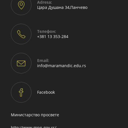
Adresа:
Цара Душана 34,Панчево
Телефон:
+381 13 353-284
Email:
Opens
info@maramandic.edu.rs
in
your
application
Facebook
Министарство просвете
http://www.mpn.gov.rs/