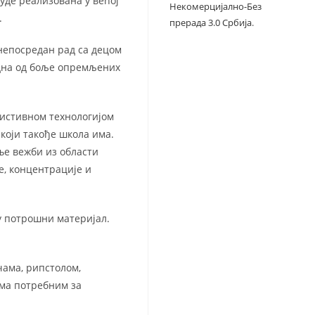
уде реализована у већој
Некомерцијално-Без
.
прерада 3.0 Србија
.
непосредан рад са децом
једна од боље опремљених
истивном технологијом
 који такође школа има.
ење вежби из области
е, концентрације и
су потрошни материјал.
чама, рипстолом,
ма потребним за