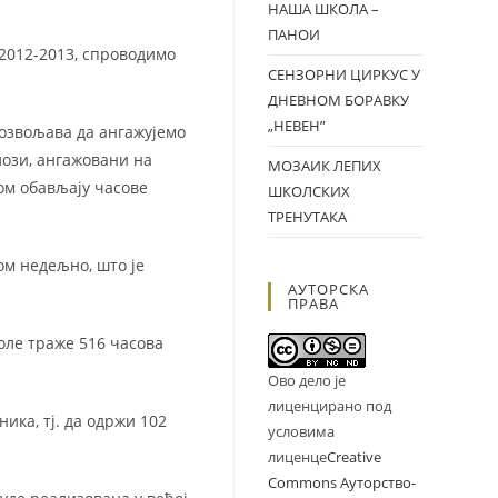
НАША ШКОЛА –
ПАНОИ
 2012-2013, спроводимо
СЕНЗОРНИ ЦИРКУС У
ДНЕВНОМ БОРАВКУ
„НЕВЕН”
дозвољава да ангажујемо
лози, ангажовани на
МОЗАИК ЛЕПИХ
ом обављају часове
ШКОЛСКИХ
ТРЕНУТАКА
ом недељно, што је
АУТОРСКА
ПРАВА
коле траже 516 часова
Ово дело је
лиценцирано под
ика, тј. да одржи 102
условима
лиценце
Creative
Commons Ауторство-