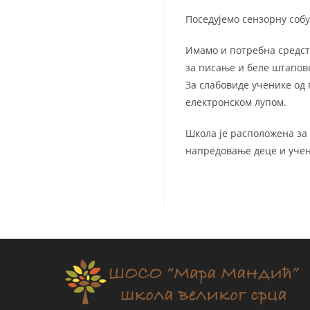
Поседујемо сензорну соб
Имамо и потребна средств
за писање и беле штапов
За слабовиде ученике од 
електронском лупом.
Школа је расположена за 
напредовање деце и учен