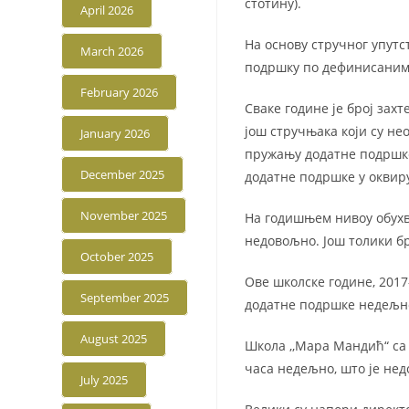
стотину).
April 2026
На основу стручног упутс
March 2026
подршку по дефинисаним
February 2026
Сваке године је број зах
још стручњака који су не
January 2026
пружању додатне подршке
December 2025
додатне подршке у оквир
November 2025
На годишњем нивоу обухва
недовољно. Још толики бр
October 2025
Ове школске године, 2017
September 2025
додатне подршке недељно
August 2025
Школа ,,Мара Мандић“ са 
часа недељно, што је нед
July 2025