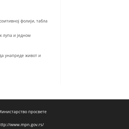
озитивној фолији, табла
х лупа и једном
 да унапреде живот и
Министарство просвете
ttp://www.mpn.gov.rs/