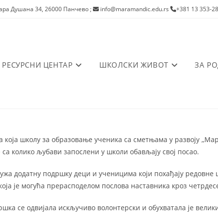
ра Душана 34, 26000 Панчево
;
info@maramandic.edu.rs
+381 13 353-2
РЕСУРСНИ ЦЕНТАР
ШКОЛСКИ ЖИВОТ
ЗА Р
а која школу за образовање ученика са сметњама у развоју ,,М
 са колико љубави запослени у школи обављају свој посао.
ужа додатну подршку деци и ученицима који похађају редовне ш
која је могућа прерасподелом послова наставника кроз четрдес
ршка се одвијала искључиво волонтерски и обухватала је велики