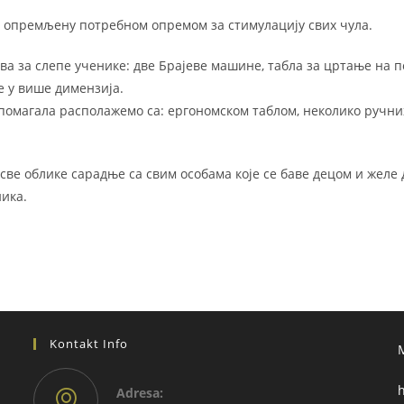
у опремљену потребном опремом за стимулацију свих чула.
а за слепе ученике: две Брајеве машине, табла за цртање на п
е у више димензија.
помагала располажемо са: ергономском таблом, неколико ручни
све облике сарадње са свим особама које се баве децом и желе
ика.
Kontakt Info
h
Adresа: