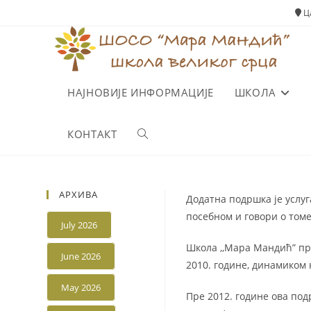
Skip
Ца
to
content
НАЈНОВИЈЕ ИНФОРМАЦИЈЕ
ШКОЛА
КОНТАКТ
Toggle
website
АРХИВА
Додатна подршка је услуг
посебном и говори о томе
search
July 2026
Школа ,,Мара Мандић” пр
June 2026
2010. године, динамиком 
May 2026
Пре 2012. године ова под