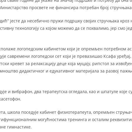
ра сваке године да укаже на значај подршке и потребу да она б
 Министарство просвете не финансира потребан број стручњака
дић” јесте да несебично пружи подршку својих стручњака кроз 
стивну технологију са којом можемо да се похвалимо, јер смо 
олаже логопедским кабинетом који је опремљен потребном ас
ује савремени логопедски сет који је превазишао Ксафа уређај,
тски кревет за релаксацију деце која муцају, рипстол за извођ
мноштво дидактичког и едукативног материјала за развој пажњ
ује и вибрафон, два терапеутска огледала, као и шпатуле које 
касетофон.
ета, школа поседује кабинет физиотерапеута, опремљен струња
лтифункционалним могућностима тренинга и осталим реквизити
не гимнастике.