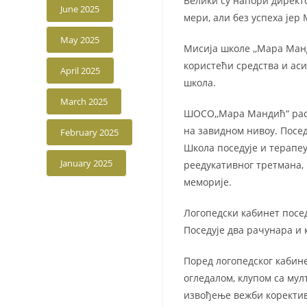
Велики су напори директо
June 2025
мери, али без успеха јер
May 2025
Мисија школе ,,Мара Ман
користећи средства и аси
April 2025
школа.
March 2025
ШОСО,,Мара Мандић“ расп
на завидном нивоу. Посед
February 2025
Школа поседује и терапеу
January 2025
реедукативног третмана, 
меморије.
Логопедски кабинет посед
Поседује два рачунара и 
Поред логопедског кабин
огледалом, клупом са му
извођење вежби коректив