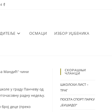
84
ОДИТЕЉЕ
ОСМАЦИ
ИЗБОР УЏБЕНИКА
СКОРАШЊИ
ара Мандић“ чини
ЧЛАНЦИ
ШКОЛСКИ ЛИСТ –
коле у граду Панчеву од
ТРАГ
еточасовну радну недељу.
ПОСЕТА СПОРТ ПАРКУ
„БУШИДО“
 број деце (преко