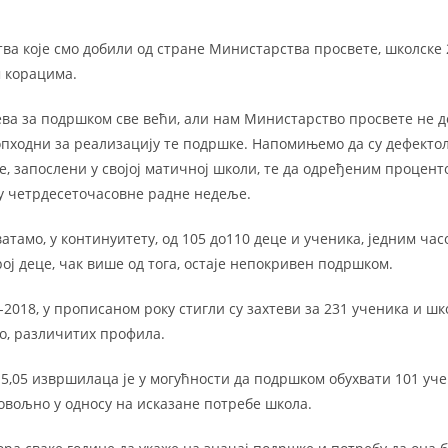
тва које смо добили од стране Министарства просвете, школске
 корацима.
тева за подршком све већи, али нам Министарство просвете не 
опходни за реализацију те подршке. Напомињемо да су дефекто
, запослени у својој матичној школи, те да одређеним процент
у четрдесеточасовне радне недеље.
тамо, у континуитету, од 105 до110 деце и ученика, једним час
ој деце, чак више од тога, остаје непокривен подршком.
-2018, у прописаном року стигли су захтеви за 231 ученика и ш
, различитих профила.
5,05 извршилаца је у могућности да подршком обухвати 101 учен
овољно у односу на исказане потребе школа.