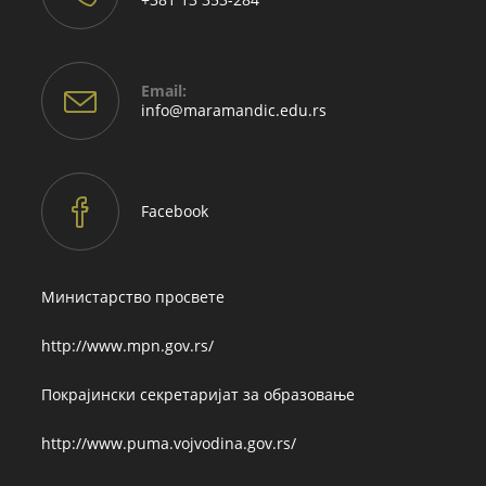
Email:
Opens
info@maramandic.edu.rs
in
your
application
Facebook
Министарство просвете
http://www.mpn.gov.rs/
Покрајински секретаријат за образовање
http://www.puma.vojvodina.gov.rs/