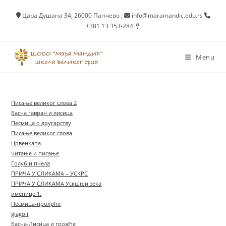
Skip
Цара Душана 34, 26000 Панчево
;
info@maramandic.edu.rs
to
+381 13 353-284
content
Menu
Писање великог слова 2
Басна гавран и лисица
Песмица о другарству
Писање великог слова
Црвенкапа
читање и писање
Голуб и пчела
ПРИЧА У СЛИКАМА – УСКРС
ПРИЧА У СЛИКАМА Ускшњи зека
именице 1.
Песмица-пролрће
glagoli
Басна-Лисица и грожђе