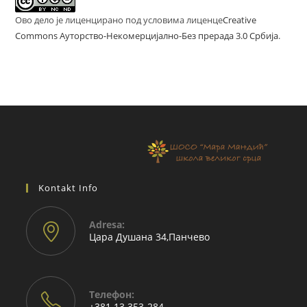
Ово дело је лиценцирано под условима лиценце
Creative
Commons Ауторство-Некомерцијално-Без прерада 3.0 Србија
.
Kontakt Info
Adresа:
Цара Душана 34,Панчево
Телефон:
+381 13 353-284