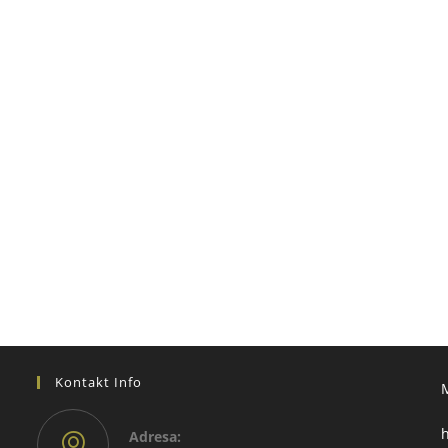
Kontakt Info
h
Adresа: