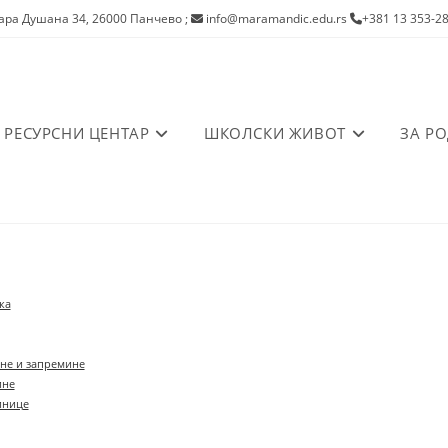
ра Душана 34, 26000 Панчево
;
info@maramandic.edu.rs
+381 13 353-2
РЕСУРСНИ ЦЕНТАР
ШКОЛСКИ ЖИВОТ
ЗА Р
ка
не и запремине
ине
инице