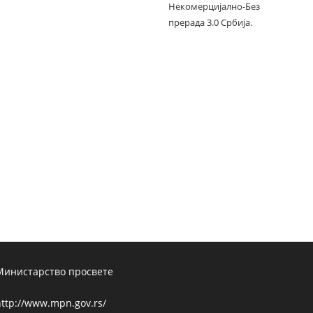
Некомерцијално-Без
прерада 3.0 Србија
.
Министарство просвете
ttp://www.mpn.gov.rs/