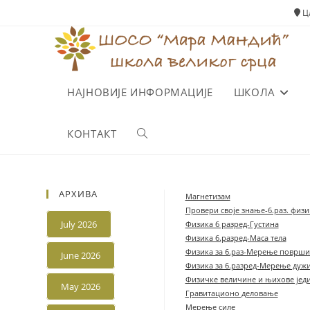
Skip
Ца
to
content
НАЈНОВИЈЕ ИНФОРМАЦИЈЕ
ШКОЛА
КОНТАКТ
Toggle
website
АРХИВА
Магнетизам
Провери своје знање-6.раз. физи
search
July 2026
Физика 6 разред-Густина
Физика 6.разред-Маса тела
Физика за 6.раз-Мерење површи
June 2026
Физика за 6.разред-Мерење дуж
Физичке величине и њихове јед
May 2026
Гравитационо деловање
Мерење силе