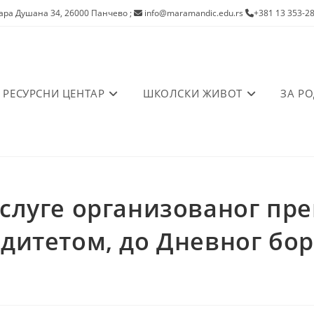
ра Душана 34, 26000 Панчево
;
info@maramandic.edu.rs
+381 13 353-2
РЕСУРСНИ ЦЕНТАР
ШКОЛСКИ ЖИВОТ
ЗА Р
слуге организованог пре
дитетом, до Дневног бо