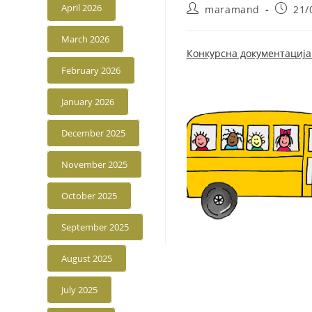
April 2026
Post
Post
maramand
21/
author:
publis
March 2026
Конкурсна документација
February 2026
January 2026
December 2025
November 2025
October 2025
September 2025
August 2025
July 2025