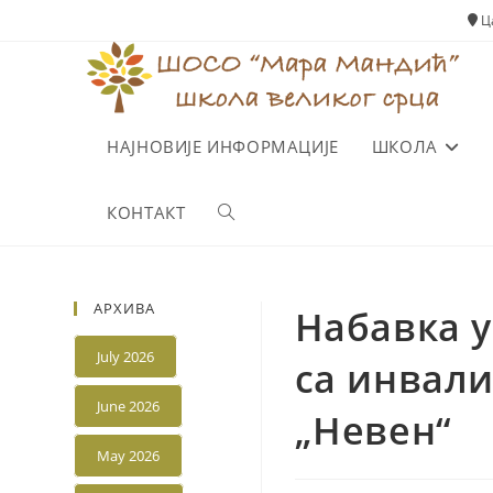
Skip
Ца
to
content
НАЈНОВИЈЕ ИНФОРМАЦИЈЕ
ШКОЛА
КОНТАКТ
Toggle
website
АРХИВА
Набавка у
search
July 2026
са инвали
June 2026
„Невен“
May 2026