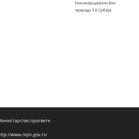
Некомерцијално-Без
прерада 3.0 Србија
.
Министарство просвете
ttp://www.mpn.gov.rs/