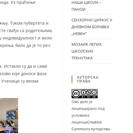
реда. Уз праћење
НАША ШКОЛА –
ПАНОИ
СЕНЗОРНИ ЦИРКУС У
жњу. Током пубертета и
ДНЕВНОМ БОРАВКУ
сте свађе са родитељима,
„НЕВЕН”
ју индивидуалност и жели
МОЗАИК ЛЕПИХ
ерења, било да је то реч
ШКОЛСКИХ
ТРЕНУТАКА
. Истакли су да и сами
азови које доноси фаза
АУТОРСКА
. Ученици су веома
ПРАВА
Ово дело је
лиценцирано под
условима
лиценце
Creative
Commons Ауторство-