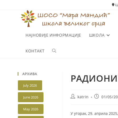
Skip
Ца
to
content
НАЈНОВИЈЕ ИНФОРМАЦИЈЕ
ШКОЛА
КОНТАКТ
Toggle
website
АРХИВА
РАДИОНИ
search
July 2026
Post
Post
katrin
01/05/2
June 2026
author:
published:
May 2026
У уторак, 29. априла 202