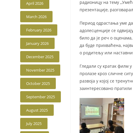
радионицу на тему „Умећ
April 2026
презентације, разговарал
March 2026
Период одрастања уме да 
February 2026
адолесценције се одвијај
било да је реч о оценама
January 2026
да буде прихваћена, најв
о родитељу или наставни
December 2025
Гледали су кратак филм у
November 2025
пролазе кроз сличне ситу
развоја у којој се трену
October 2025
заинтересовано пратили 
September 2025
August 2025
July 2025