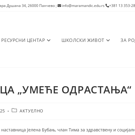
ра Душана 34, 26000 Панчево
;
info@maramandic.edu.rs
+381 13 353-2
РЕСУРСНИ ЦЕНТАР
ШКОЛСКИ ЖИВОТ
ЗА Р
ЦА „УМЕЋЕ ОДРАСТАЊА“
Post
025
АКТУЕЛНО
category:
5, наставница Јелена Бубањ, члан Тима за здравствену и социјал