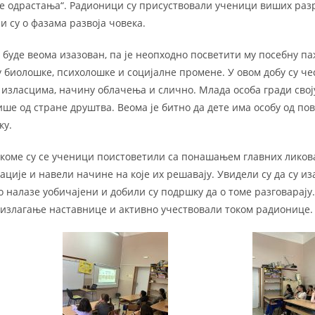
е одрастања“. Радионици су присуствовали ученици виших раз
и су о фазама развоја човека.
буде веома изазован, па је неопходно посветити му посебну па
у биолошке, психолошке и социјалне промене. У овом добу су че
, изласцима, начину облачења и слично. Млада особа гради сво
ише од стране друштва. Веома је битно да дете има особу од пов
ку.
 коме су се ученици поистоветили са понашањем главних ликова
ације и навели начине на које их решавају. Увидели су да су из
тно налазе уобичајени и добили су подршку да о томе разговарају
излагање наставнице и активно учествовали током радионице.