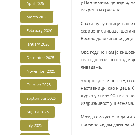
у Панчевачко дечије одма
April 2026
искрена и срдачна.
March 2026
Сваки пут ученици наше ш
February 2026
скривених ливада, шетачки
Весело довикивање деце 
January 2026
Ове године нам је кишовит
December 2025
свакодневне, понекад и 
ливадама.
November 2025
Уморне дечје ноге су, на
October 2025
наставници, као и деца, 
журка у стилу 90-тих, а 
September 2025
издржљивост у шетњама.
August 2025
Можда смо успели да чита
провели седам дана на об
July 2025