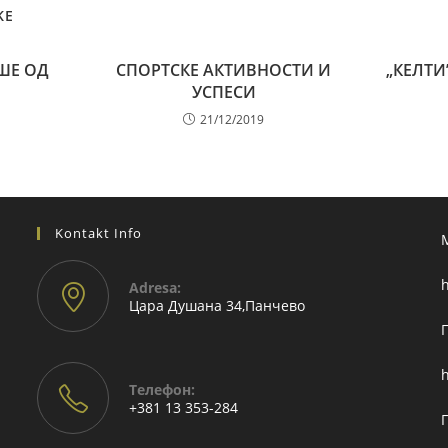
KE
ШЕ ОД
СПОРТСКЕ АКТИВНОСТИ И
„КЕЛТИ
УСПЕСИ
21/12/2019
Kontakt Info
h
Adresа:
Цара Душана 34,Панчево
h
Телефон:
+381 13 353-284