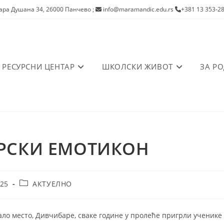
ра Душана 34, 26000 Панчево
;
info@maramandic.edu.rs
+381 13 353-2
РЕСУРСНИ ЦЕНТАР
ШКОЛСКИ ЖИВОТ
ЗА Р
РСКИ ЕМОТИКОН
Post
025
АКТУЕЛНО
category:
о место, Дивчибаре, сваке године у пролеће пригрли ученике