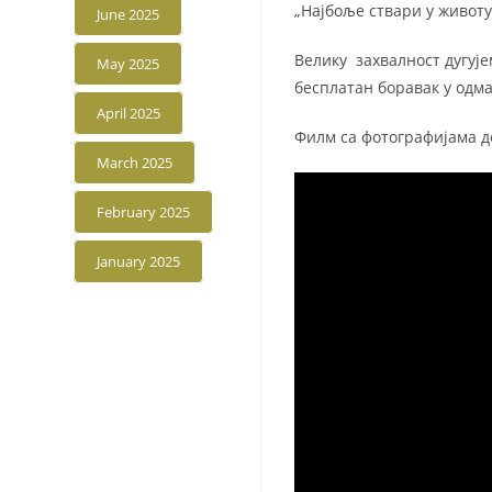
„Најбоље ствари у животу
June 2025
Велику захвалност дугује
May 2025
бесплатан боравак у одм
April 2025
Филм са фотографијама де
March 2025
February 2025
January 2025