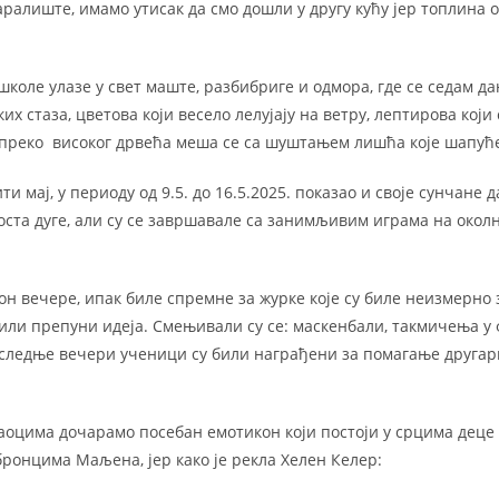
ралиште, имамо утисак да смо дошли у другу кућу јер топлина о
коле улазе у свет маште, paзбибриге и одмора, где се седам д
х стаза, цветова који весело лелујају на ветру, лептирова који
преко високог дрвећа меша се са шуштањем лишћа које шапуће
и мај, у периоду од 9.5. до 16.5.2025. показао и своје сунчане 
доста дуге, али су се завршавале са занимљивим играма на око
кон вечере, ипак биле спремне за журке које су биле неизмерно 
били препуни идеја. Смењивали су се: маскенбали, такмичења у 
последње вечери ученици су били награђени за помагање другари
оцима дочарамо посебан емотикон који постоји у срцима деце 
ронцима Маљена, јер како је рекла Хелен Келер: