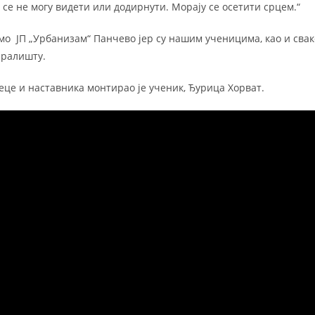
 се не могу видети или додирнути. Морају се осетити срцем.“
мо ЈП „Урбанизам“ Панчево јер су нашим ученицима, као и свак
аралишту.
це и наставника монтирао је ученик, Ђурица Хорват.