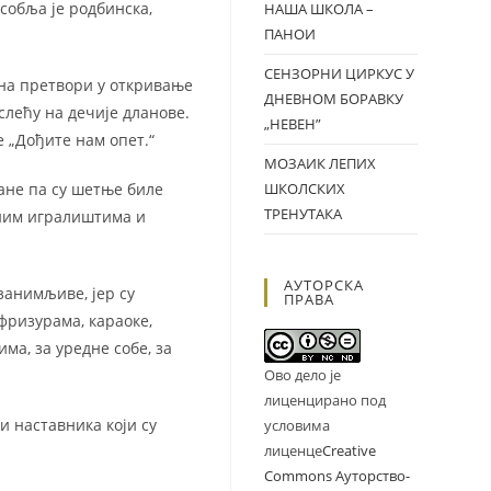
собља је родбинска,
НАША ШКОЛА –
ПАНОИ
СЕНЗОРНИ ЦИРКУС У
ана претвори у откривање
ДНЕВНОМ БОРАВКУ
 слећу на дечије дланове.
„НЕВЕН”
 „Дођите нам опет.“
МОЗАИК ЛЕПИХ
дане па су шетње биле
ШКОЛСКИХ
ТРЕНУТАКА
лним игралиштима и
АУТОРСКА
занимљиве, јер су
ПРАВА
фризурама, караоке,
ма, за уредне собе, за
Ово дело је
лиценцирано под
и наставника који су
условима
лиценце
Creative
Commons Ауторство-