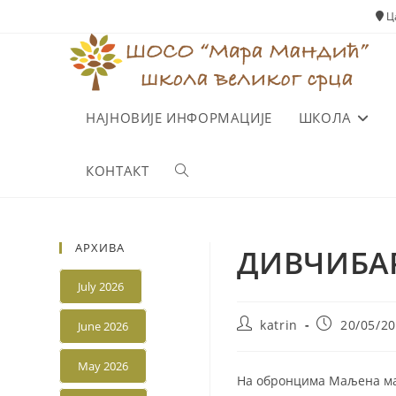
Skip
Ца
to
content
НАЈНОВИЈЕ ИНФОРМАЦИЈЕ
ШКОЛА
КОНТАКТ
Toggle
website
АРХИВА
ДИВЧИБА
search
July 2026
Post
Post
katrin
20/05/2
June 2026
author:
published:
May 2026
На обронцима Маљена мал