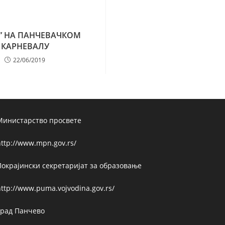
” НА ПАНЧЕВАЧКОМ
КАРНЕВАЛУ
22/06/2019
Министарство просвете
ttp://www.mpn.gov.rs/
Покрајински секретаријат за образовање
ttp://www.puma.vojvodina.gov.rs/
Град Панчево