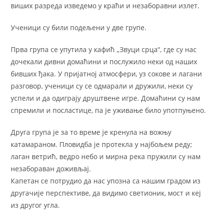
виших разреда изведемо у краћи и незаборавни излет.
Ученици су били подељени у две групе.
Прва група се упутила у кафић „Звуци срца“, где су нас
дочекали дивни домаћини и послужило неки од наших
бивших ђака. У пријатној атмосфери, уз сокове и лагани
разговор, ученици су се одмарали и дружили, неки су
успели и да одиграју друштвене игре. Домаћини су нам
спремили и посластице, па је уживање било употпуњено.
Друга група је за то време је кренула на вожњу
катамараном. Пловидба је протекла у најбољем реду;
лаган ветрић, ведро небо и мирна река пружили су нам
незабораван доживљај.
Капетан се потрудио да нас упозна са нашим градом из
другачије перспективе, да видимо светионик, мост и кеј
из другог угла.