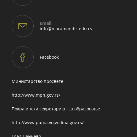
Email:
Opens
info@maramandic.edu.rs
in
your
application
Facebook
Министарство просвете
http://www.mpn.gov.rs/
Покрајински секретаријат за образовање
http://www.puma.vojvodina.gov.rs/
Град Панчево