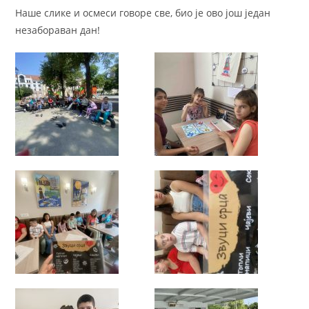
Наше слике и осмеси говоре све, био је ово још један
незабораван дан!