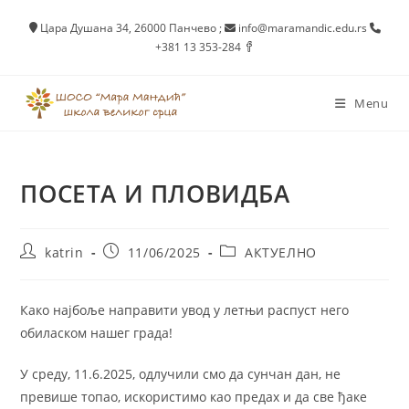
Skip
Цара Душана 34, 26000 Панчево
;
info@maramandic.edu.rs
to
+381 13 353-284
content
Menu
ПОСЕТА И ПЛОВИДБА
Post
Post
Post
katrin
11/06/2025
АКТУЕЛНО
author:
published:
category:
Како најбоље направити увод у летњи распуст него
обиласком нашег града!
У среду, 11.6.2025, одлучили смо да сунчан дан, не
превише топао, искористимо као предах и да све ђаке