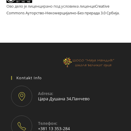
Ово дело је лиценцирано под условима лиценце
Creative
Commons Ауторство-Некомерцијално-Без прерада 3.0 Србија
.
Kontakt Info
Adresа:
Цара Душана 34,Панчево
Телефон:
+381 13 353-284