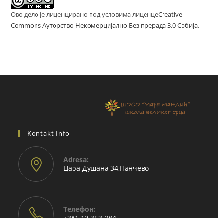
Ово дело је лиценцирано под условима лиценце
Creative
Commons Ауторство-Некомерцијално-Без прерада 3.0 Србија
.
Kontakt Info
Adresа:
Цара Душана 34,Панчево
Телефон:
+381 13 353-284