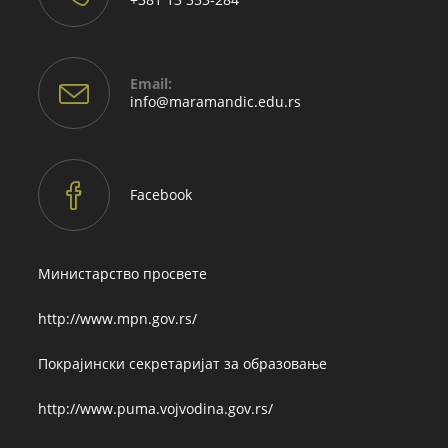
Email:
Opens
info@maramandic.edu.rs
in
your
application
Facebook
Министарство просвете
http://www.mpn.gov.rs/
Покрајински секретаријат за образовање
http://www.puma.vojvodina.gov.rs/