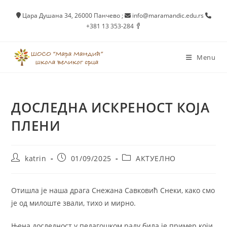
Skip
Цара Душана 34, 26000 Панчево
;
info@maramandic.edu.rs
to
+381 13 353-284
content
Menu
ДОСЛЕДНА ИСКРЕНОСТ КОЈА
ПЛЕНИ
Post
Post
Post
katrin
01/09/2025
АКТУЕЛНО
author:
published:
category:
Отишла је наша драга Снежана Савковић Снеки, како смо
је од милоште звали, тихо и мирно.
Њена доследност у педагошком раду била је пример који