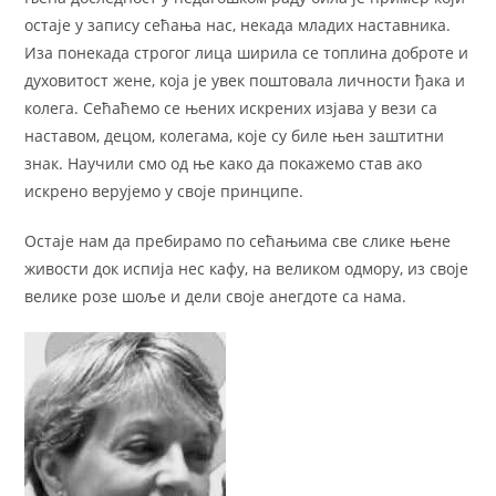
остаје у запису сећања нас, некада младих наставника.
Иза понекада строгог лица ширила се топлина доброте и
духовитост жене, која је увек поштовала личности ђака и
колега. Сећаћемо се њених искрених изјава у вези са
наставом, децом, колегама, које су биле њен заштитни
знак. Научили смо од ње како да покажемо став ако
искрено верујемо у своје принципе.
Остаје нам да пребирамо по сећањима све слике њене
живости док испија нес кафу, на великом одмору, из своје
велике розе шоље и дели своје анегдоте са нама.