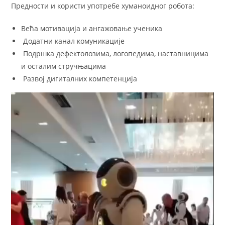
Предности и користи употребе хуманоидног робота:
Већа мотивација и ангажовање ученика
Додатни канал комуникације
Подршка дефектолозима, логопедима, наставницима
и осталим стручњацима
Развој дигиталних компетенција
Video
Player