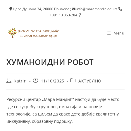
Skip
Цара Душана 34, 26000 Панчево
;
info@maramandic.edu.rs
to
+381 13 353-284
content
Menu
ХУМАНОИДНИ РОБОТ
Post
Post
Post
katrin
11/10/2025
АКТУЕЛНО
author:
published:
category:
Ресурсни центар „Мара Мандић” настоји да буде место
где се сусрећу стручност, емпатија и најновије
технологије, са циљем да свако дете добије квалитетну
инклузивну, образовну подршку.