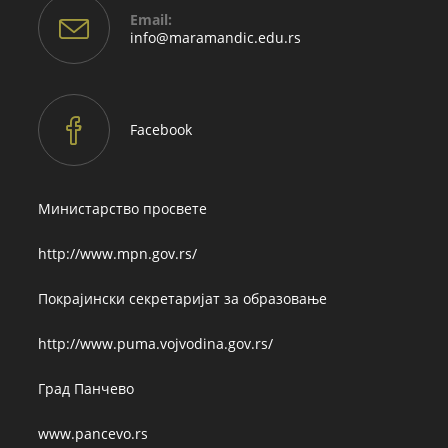
Email:
Opens
info@maramandic.edu.rs
in
your
application
Facebook
Министарство просвете
http://www.mpn.gov.rs/
Покрајински секретаријат за образовање
http://www.puma.vojvodina.gov.rs/
Град Панчево
www.pancevo.rs