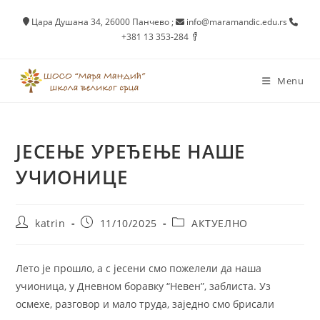
Skip
Цара Душана 34, 26000 Панчево
;
info@maramandic.edu.rs
to
+381 13 353-284
content
Menu
ЈЕСЕЊЕ УРЕЂЕЊЕ НАШЕ
УЧИОНИЦЕ
Post
Post
Post
katrin
11/10/2025
АКТУЕЛНО
author:
published:
category:
Лето је прошло, а с јесени смо пожелели да наша
учионица, у Дневном боравку “Невен”, заблиста. Уз
осмехе, разговор и мало труда, заједно смо брисали