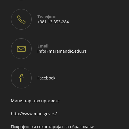
Телефон:
+381 13 353-284
Email:
Opens
info@maramandic.edu.rs
in
your
application
Facebook
Министарство просвете
http://www.mpn.gov.rs/
Покрајински секретаријат за образовање