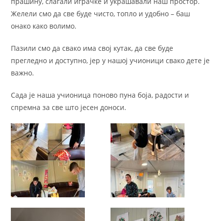
прашину, слагали играчке и украшавали наш простор.
Желели смо да све буде чисто, топло и удобно – баш
онако како волимо.
Пазили смо да свако има свој кутак, да све буде
прегледно и доступно, јер у нашој учионици свако дете је
важно.
Сада је наша учионица поново пуна боја, радости и
спремна за све што јесен доноси.