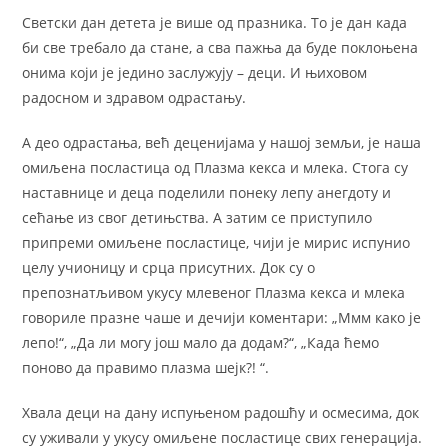
Светски дан детета је више од празника. То је дан када
би све требало да стане, а сва пажња да буде поклоњена
онима који је једино заслужују – деци. И њиховом
радосном и здравом одрастању.
А део одрастања, већ деценијама у нашој земљи, је наша
омиљена посластица од Плазма кекса и млека. Стога су
наставнице и деца поделили понеку лепу анегдоту и
сећање из свог детињства. А затим се приступило
припреми омиљене посластице, чији је мирис испунио
целу учионицу и срца присутних. Док су о
препознатљивом укусу млевеног Плазма кекса и млека
говориле празне чаше и дечији коментари: „Ммм како је
лепо!“, „Да ли могу још мало да додам?“, „Када ћемо
поново да правимо плазма шејк?! “.
Хвала деци на дану испуњеном радошћу и осмесима, док
су уживали у укусу омиљене посластице свих генерација.