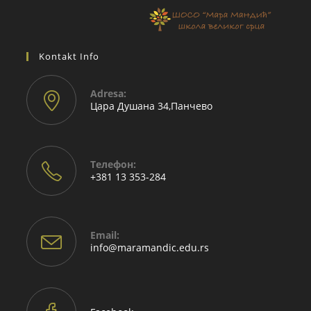
Kontakt Info
Adresа:
Цара Душана 34,Панчево
Телефон:
+381 13 353-284
Email:
Opens
info@maramandic.edu.rs
in
your
application