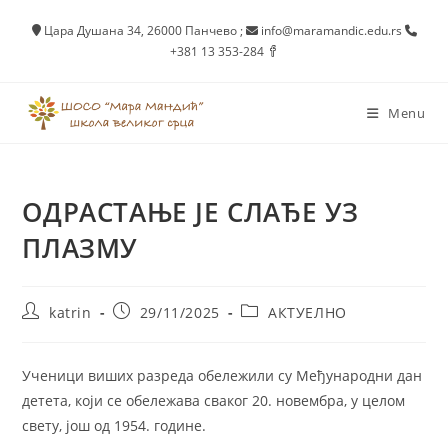
Skip
Цара Душана 34, 26000 Панчево
;
info@maramandic.edu.rs
to
+381 13 353-284
content
Menu
ОДРАСТАЊЕ ЈЕ СЛАЂЕ УЗ
ПЛАЗМУ
Post
Post
Post
katrin
29/11/2025
АКТУЕЛНО
author:
published:
category:
Ученици виших разреда обележили су Међународни дан
детета, који се обележава сваког 20. новембра, у целом
свету, још од 1954. године.