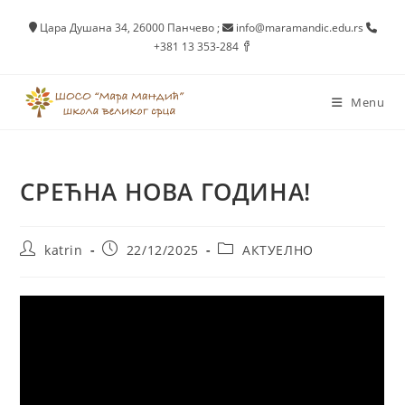
Skip
Цара Душана 34, 26000 Панчево
;
info@maramandic.edu.rs
to
+381 13 353-284
content
Menu
СРЕЋНА НОВА ГОДИНА!
Post
Post
Post
katrin
22/12/2025
АКТУЕЛНО
author:
published:
category: