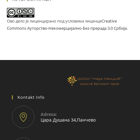
Ово дело је лиценцирано под условима лиценце
Creative
Commons Ауторство-Некомерцијално-Без прерада 3.0 Србија
.
Kontakt Info
Adresа:
Цара Душана 34,Панчево