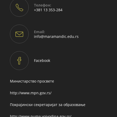
Телефон:
+381 13 353-284
Email:
Opens
info@maramandic.edu.rs
in
your
application
Facebook
Министарство просвете
http://www.mpn.gov.rs/
Покрајински секретаријат за образовање
http://www.puma.vojvodina.gov.rs/