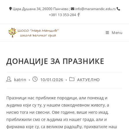
Skip
Цара Душана 34, 26000 Панчево
;
info@maramandic.edu.rs
to
+381 13 353-284
content
Menu
ДОНАЦИЈЕ ЗА ПРАЗНИКЕ
Post
Post
Post
katrin
10/01/2026
АКТУЕЛНО
author:
published:
category:
Празници нас приближе породици, али понекад и
људима који су ту, у нашем свакодневном животу, а
нисмо тога ни свесни. Ове године, више него икад,
приближили смо се људима из нашег града, али и
фирмама које су, са великом радошћу, прихватиле наш