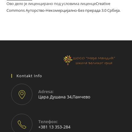
Ово дело је лиценцирано под условима лиценце
Creative
Commons Ауторство-Некомерцијално-Без прерада 3.0 Србија
.
Kontakt Info
Adresа:
Цара Душана 34,Панчево
Телефон:
+381 13 353-284