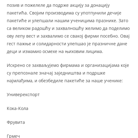
позив и пожелеле да подрже акцију за донацију
пакетића. Својим производима су употпунили дечије
пакетиће и улепшали нашим ученицима празнике. Зато
са великом радошћу и захвалношћу желимо да поделимо
ову лепу вест и захвалимо се свакој фирми посебно. Овај
гест пажње и солидарности улепшао је празничне дане
деци и измамио осмехе на њиховим лицима.
Искрено се захваљујемо фирмама и организацијама које
су препознале значај заједништва и подршке
најмлађима, и обезбедиле пакетиће за наше ученике:
Универекспорт
Кока-Кола
Фрувита
Грмеч