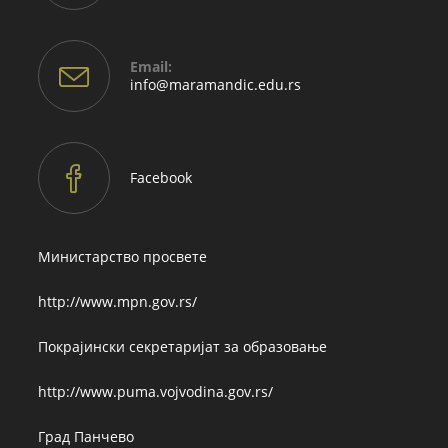
Email:
Opens
info@maramandic.edu.rs
in
your
application
Facebook
Министарство просвете
http://www.mpn.gov.rs/
Покрајински секретаријат за образовање
http://www.puma.vojvodina.gov.rs/
Град Панчево