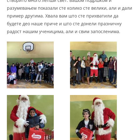
створито много лепши свет. Вашом подршком и
разумевањем показали сте колико сте велики, али и дали
пример другима. Хвала вам што сте прихватили да
будете део наше приче и што сте донели празничну
радост нашим ученицима, али и свим запосленима.