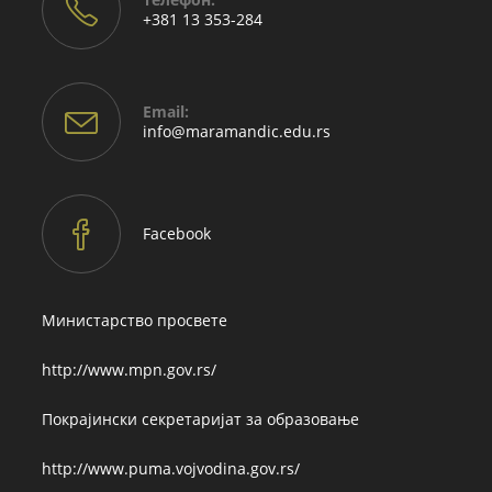
+381 13 353-284
Email:
Opens
info@maramandic.edu.rs
in
your
application
Facebook
Министарство просвете
http://www.mpn.gov.rs/
Покрајински секретаријат за образовање
http://www.puma.vojvodina.gov.rs/