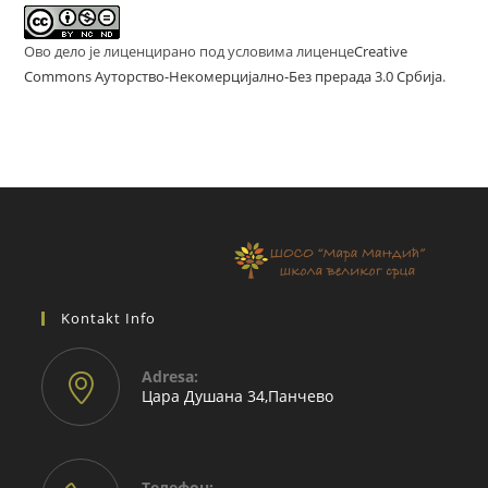
Ово дело је лиценцирано под условима лиценце
Creative
Commons Ауторство-Некомерцијално-Без прерада 3.0 Србија
.
Kontakt Info
Adresа:
Цара Душана 34,Панчево
Телефон: