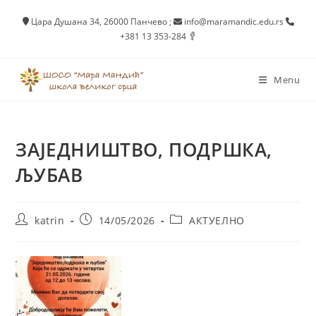
Skip
Цара Душана 34, 26000 Панчево
;
info@maramandic.edu.rs
to
+381 13 353-284
content
Menu
ЗАЈЕДНИШТВО, ПОДРШКА,
ЉУБАВ
Post
Post
Post
katrin
14/05/2026
АКТУЕЛНО
author:
published:
category: