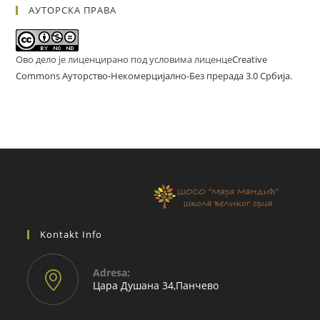
АУТОРСКА ПРАВА
Ово дело је лиценцирано под условима лиценце
Creative
Commons Ауторство-Некомерцијално-Без прерада 3.0 Србија
.
Kontakt Info
Adresа:
Цара Душана 34,Панчево