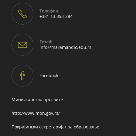
Телефон:
+381 13 353-284
Email:
Opens
info@maramandic.edu.rs
in
your
application
Facebook
Министарство просвете
http://www.mpn.gov.rs/
Покрајински секретаријат за образовање