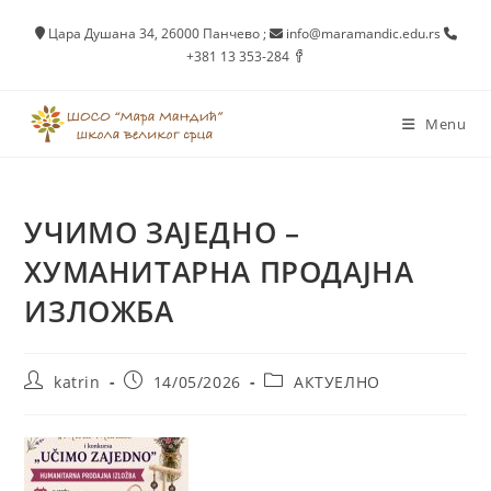
Skip
Цара Душана 34, 26000 Панчево
;
info@maramandic.edu.rs
to
+381 13 353-284
content
Menu
УЧИМО ЗАЈЕДНО –
ХУМАНИТАРНА ПРОДАЈНА
ИЗЛОЖБА
Post
Post
Post
katrin
14/05/2026
АКТУЕЛНО
author:
published:
category: