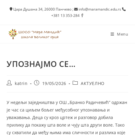
Skip
Цара Душана 34, 26000 Панчево
;
info@maramandic.edu.rs
to
+381 13 353-284
content
Menu
УПОЗНАЈМО СЕ…
Post
Post
Post
katrin
19/05/2026
АКТУЕЛНО
author:
published:
category:
У недељи заједништва у ОШ „Бранко Радичевић” одржан
је час са циљем бољег међусобног упознавања и
уважавања. Деца су кроз цртеж и разговор добила
прилику да покажу шта воле и чују шта други воле. Тако
су схватили да међу њима има сличности и разлика које