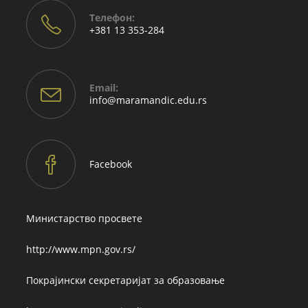
Телефон:
+381 13 353-284
Email:
Opens
info@maramandic.edu.rs
in
your
application
Facebook
Министарство просвете
http://www.mpn.gov.rs/
Покрајински секретаријат за образовање