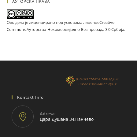
АУТОРСКА ПРАВА
Ово дело је лиценцирано под условима лиценце
Creative
Commons Ауторство-Некомерцијално-Без прерада 3.0 Србија
.
Kontakt Info
Adresа:
Цара Душана 34,Панчево