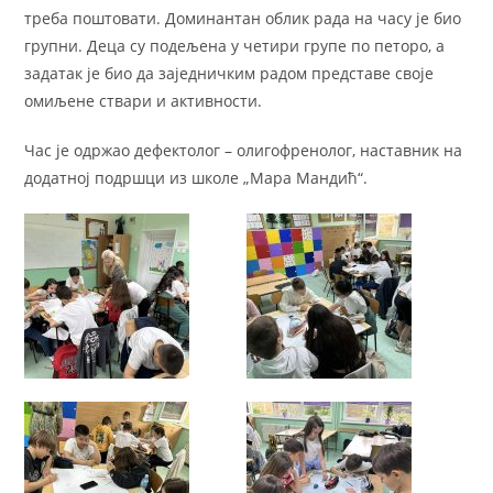
треба поштовати. Доминантан облик рада на часу је био
групни. Деца су подељена у четири групе по петоро, а
задатак је био да заједничким радом представе своје
омиљене ствари и активности.
Час је одржао дефектолог – олигофренолог, наставник на
додатној подршци из школе „Мара Мандић“.