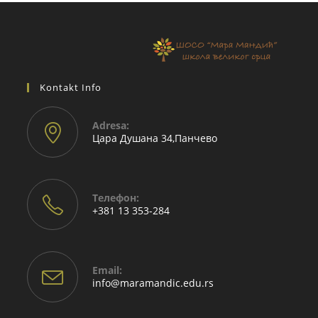
Kontakt Info
Adresа:
Цара Душана 34,Панчево
Телефон:
+381 13 353-284
Email:
Opens
info@maramandic.edu.rs
in
your