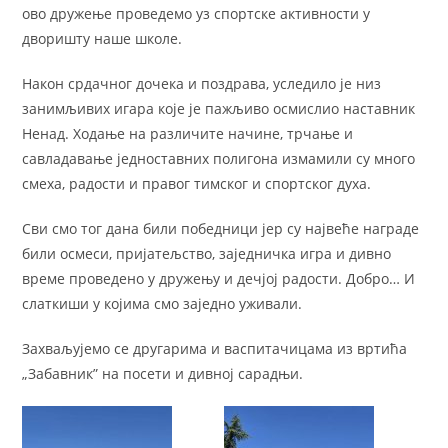
ово дружење проведемо уз спортске активности у
дворишту наше школе.
Након срдачног дочека и поздрава, уследило је низ
занимљивих игара које је пажљиво осмислио наставник
Ненад. Ходање на различите начине, трчање и
савладавање једноставних полигона измамили су много
смеха, радости и правог тимског и спортског духа.
Сви смо тог дана били победници јер су највеће награде
били осмеси, пријатељство, заједничка игра и дивно
време проведено у дружењу и дечјој радости. Добро… И
слаткиши у којима смо заједно уживали.
Захваљујемо се другарима и васпитачицама из вртића
„Забавник” на посети и дивној сарадњи.