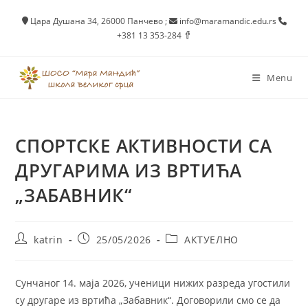
Skip
Цара Душана 34, 26000 Панчево
;
info@maramandic.edu.rs
to
+381 13 353-284
content
Menu
СПОРТСКЕ АКТИВНОСТИ СА
ДРУГАРИМА ИЗ ВРТИЋА
„ЗАБАВНИК“
Post
Post
Post
katrin
25/05/2026
АКТУЕЛНО
author:
published:
category:
Сунчаног 14. маја 2026, ученици нижих разреда угостили
су другаре из вртића „Забавник“. Договорили смо се да