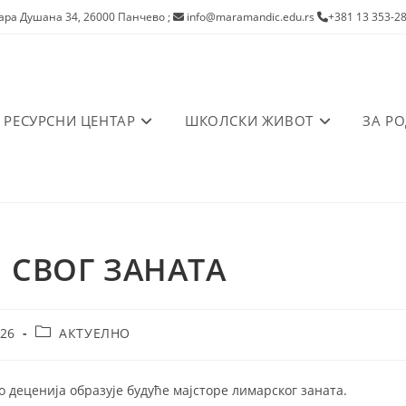
ра Душана 34, 26000 Панчево
;
info@maramandic.edu.rs
+381 13 353-2
РЕСУРСНИ ЦЕНТАР
ШКОЛСКИ ЖИВОТ
ЗА Р
 СВОГ ЗАНАТА
Post
026
АКТУЕЛНО
category:
 деценија образује будуће мајсторе лимарског заната.