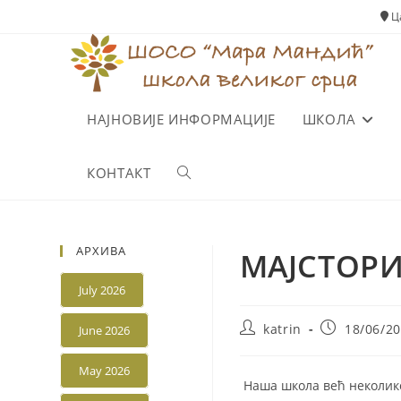
Skip
Ца
to
content
НАЈНОВИЈЕ ИНФОРМАЦИЈЕ
ШКОЛА
КОНТАКТ
Toggle
website
АРХИВА
МАЈСТОРИ
search
July 2026
Post
Post
katrin
18/06/2
June 2026
author:
published:
May 2026
Наша школа већ неколико