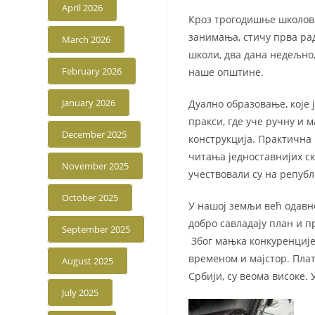
April 2026
Кроз трогодишње школовањ
занимања, стичу прва рад
March 2026
школи, два дана недељно
February 2026
наше општине.
January 2026
Дуално образовање, које 
пракси, где уче ручну и 
December 2025
конструкција. Практична 
читања једноставнијих с
November 2025
учествовали су на републ
October 2025
У нашој земљи већ одавно
добро савладају план и п
September 2025
Због мањка конкуренције 
временом и мајстор. Плат
August 2025
Србији, су веома високе. 
July 2025