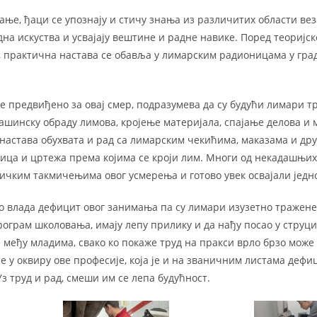
е, ђаци се упознају и стичу знања из различитих области веза
на искуства и усвајају вештине и радне навике. Поред теоријске
, практична настава се обавља у лимарским радионицама у гр
је предвиђено за овај смер, подразумева да су будући лимари 
машинску обраду лимова, кројење материјала, спајање делова и
настава обухвата и рад са лимарским чекићима, маказама и др
кица и цртежа према којима се кроји лим. Многи од некадашњи
ичким такмичењима овог усмерења и готово увек освајали једно
 влада дефицит овог занимања па су лимари изузетно тражене 
рограм школовања, имају лепу прилику и да нађу посао у струци 
међу младима, свако ко покаже труд на пракси врло брзо може 
е у оквиру ове професије, која је и на званичним листама деф
Уз труд и рад, смеши им се лепа будућност.