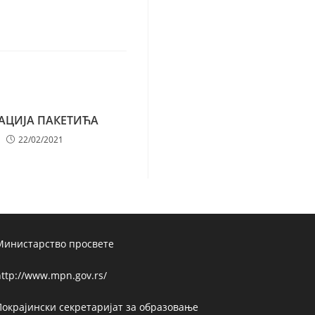
АЦИЈА ПАКЕТИЋА
22/02/2021
Министарство просвете
ttp://www.mpn.gov.rs/
Покрајински секретаријат за образовање