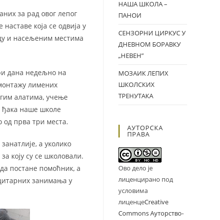
НАША ШКОЛА –
них за рад овог лепог
ПАНОИ
 наставе која се одвија у
СЕНЗОРНИ ЦИРКУС У
аду и насељеним местима
ДНЕВНОМ БОРАВКУ
„НЕВЕН”
три дана недељно на
МОЗАИК ЛЕПИХ
 монтажу лимених
ШКОЛСКИХ
ТРЕНУТАКА
угим алатима, учење
х ђака наше школе
 од прва три места.
АУТОРСКА
ПРАВА
занатлије, а уколико
за коју су се школовали.
да постане помоћник, а
Ово дело је
лиценцирано под
ицитарних занимања у
условима
лиценце
Creative
Commons Ауторство-