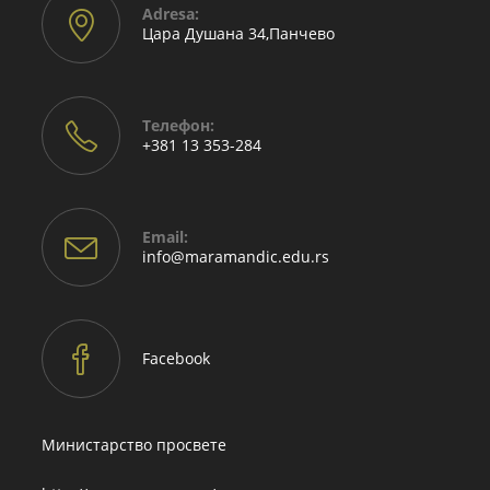
Adresа:
Цара Душана 34,Панчево
Телефон:
+381 13 353-284
Email:
Opens
info@maramandic.edu.rs
in
your
application
Facebook
Министарство просвете