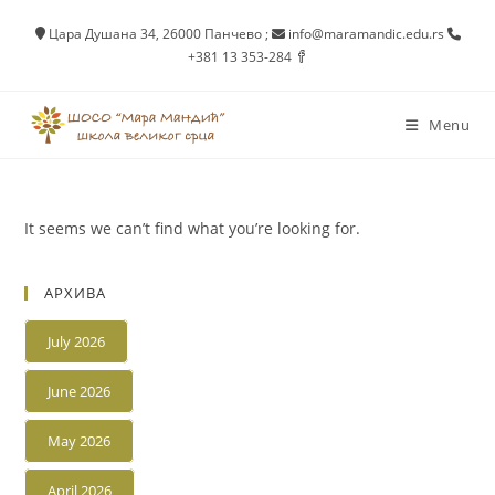
Skip
Цара Душана 34, 26000 Панчево
;
info@maramandic.edu.rs
to
+381 13 353-284
content
Menu
It seems we can’t find what you’re looking for.
АРХИВА
July 2026
June 2026
May 2026
April 2026