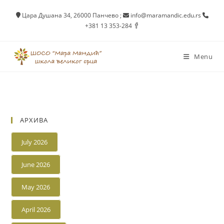
Skip
Цара Душана 34, 26000 Панчево
;
info@maramandic.edu.rs
to
+381 13 353-284
content
Menu
АРХИВА
July 2026
June 2026
May 2026
April 2026