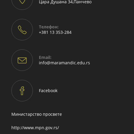
Цара Душана 34,Панчево
Телефон:
+381 13 353-284
Email:
Opens
info@maramandic.edu.rs
in
your
application
Facebook
Министарство просвете
http://www.mpn.gov.rs/