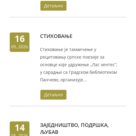
Детаљно
16
СТИХОВАЊЕ
05, 2026
Стиховање је такмичење у
рецитовању српске поезије за
основце које удружење „Лас хентес“,
у сарадњи са Градском библиотеком
Панчево, организује...
Детаљно
14
ЗАЈЕДНИШТВО, ПОДРШКА,
ЉУБАВ
05, 2026