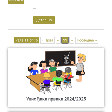
...
Детаљно
Page 11 of 46
« Прва
«
11
»
Последња »
Упис ђака првака 2024/2025