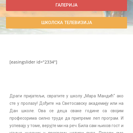
ГАЛЕРИЈА
ШКОЛСКА ТЕЛЕВИЗИЈА
[easingslider id="2334"]
Драги пријатељи, свратите у школу „Мара Мандић“ ако
сте у пролазу! Дођите на Светосавску академију или на
Дан школе. Ова се деца сваке године са својим
професорима силно труде да припреме леп програм. И
успевају у томе, верујте ми на реч. Била сам њихов гост и