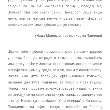
уједно учесник у програму четири пута. Певали смо
заједно са Сашом Божовићем песму „Погледај ме,
Јелена“. Сви смо знали речи… Нажалост, Саше више
нема, али се његове песме и даље певају. Деца су
волела и запамтила најбољег дечјег песника.
(Нада Малек, списатељица из Панчева)
Школа себе најбоље промовише кроз успехе и радове
ученика, било да се ради о такмичењима, изложбама
или кроз учешће у многим ваннаставним активностима и
манифестацијама у граду, земљи, али и у иностранству.
Школа има дугу традицију организовања изложби,
најмање два пута годишње, за Ускрс и Нову годину.
Поред тога продајне изложбе радова наших ученика
организују се на свим значајнијим манифестацијама као
што су: Новогодишњи базар, „Сланинијада“ у Качареву,
Пландиштански сајам, продајне изложбе на Зеленоj