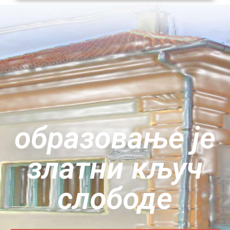
oбразовање је
златни кључ
слободе