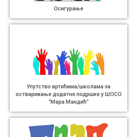
Осигурање
Упутство вртићима/школама за
остваривање додатне подршке у ШОСО
"Мара Мандић"