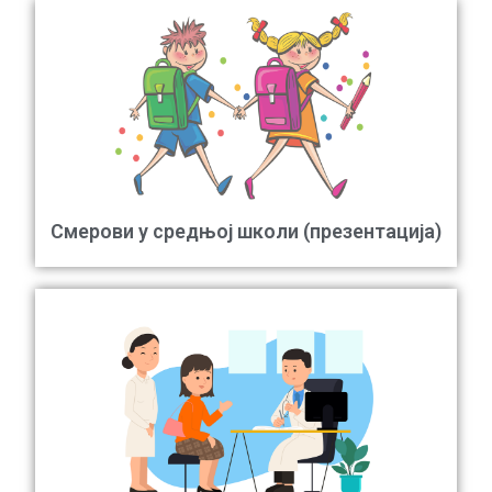
Смерови у средњој школи (презентација)