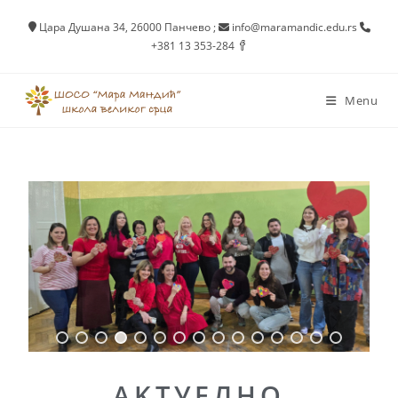
Цара Душана 34, 26000 Панчево
;
info@maramandic.edu.rs
+381 13 353-284
Menu
AKTУEЛНО