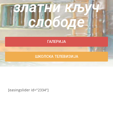
златни кључ
слободе
ГАЛЕРИЈА
ШКОЛСКА ТЕЛЕВИЗИЈА
[easingslider id="2334"]