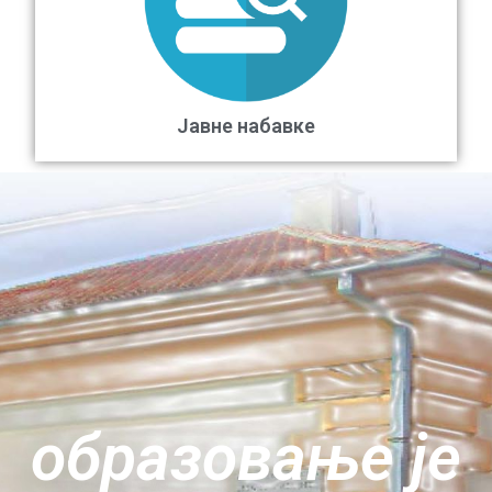
Јавне набавке
oбразовање је