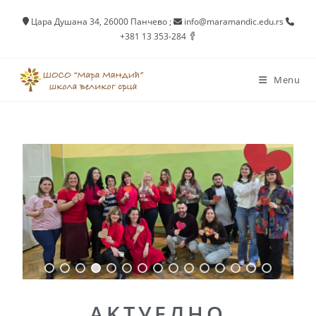
Цара Душана 34, 26000 Панчево
;
info@maramandic.edu.rs
+381 13 353-284
Menu
AKTУEЛНО