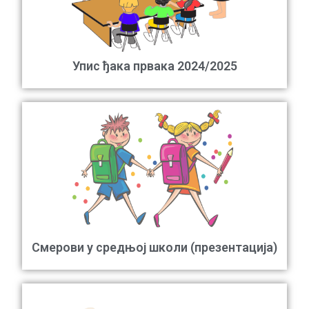
Упис ђака првака 2024/2025
Смерови у средњој школи (презентација)