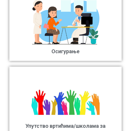
Осигурање
Упутство вртићима/школама за