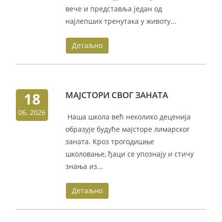
вече и представља један од
најлепших тренутака у животу...
Детаљно
18
МАЈСТОРИ СВОГ ЗАНАТА
06, 2026
Наша школа већ неколико деценија
образује будуће мајсторе лимарског
заната. Кроз трогодишње
школовање, ђаци се упознају и стичу
знања из...
Детаљно