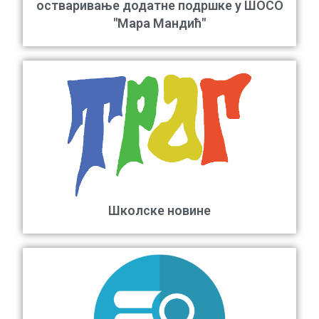
остваривање додатне подршке у ШОСО
"Мара Мандић"
Школске новине