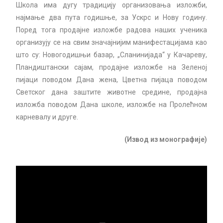
Школа има дугу традицију организовања изложби,
најмање два пута годишње, за Ускрс и Нову годину.
Поред тога продајне изложбе радова наших ученика
организују се на свим значајнијим манифестацијама као
што су: Новогодишњи базар, „Сланинијада“ у Качареву,
Пландиштански сајам, продајне изложбе на Зеленоj
пијаци поводом Дана жена, Цветна пијаца поводом
Светског дана заштите животне средине, продајна
изложба поводом Дана школе, изложбе на Пролећном
карневалу и друге.
(Извод из монографије)