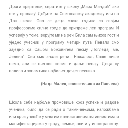
Драги пријатељи, свратите у школу „Мара Мандић“ ако
сте у пролазу! Дођите на Светосавску академију или на
Дан школе. Ова се деца сваке године са својим
професорима силно труде да припреме леп програм. И
успевају у томе, верујте ми на реч. Била сам њихов гост и
уједно учесник у програму четири пута. Певали смо
заједно са Сашом Божовићем песму „Погледај ме,
Јелена“. Сви смо знали речи… Нажалост, Саше више
нема, али се његове песме и даље певају. Деца су
волела и запамтила најбољег дечјег песника.
(Нада Малек, списатељица из Панчева)
Школа себе најбоље промовише кроз успехе и радове
ученика, било да се ради о такмичењима, изложбама
или кроз учешће у многим ваннаставним активностима и
манифестацијама у граду, земљи, али и у иностранству.