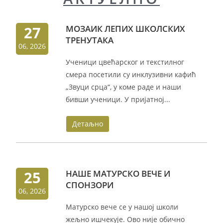
27
МОЗАИК ЛЕПИХ ШКОЛСКИХ
ТРЕНУТАКА
06, 2026
Ученици цвећарског и текстилног
смера посетили су инклузивни кафић
„Звуци срца“, у коме раде и наши
бивши ученици. У пријатној...
Детаљно
25
НАШЕ МАТУРСКО ВЕЧЕ И
СПОНЗОРИ
06, 2026
Матурско вече се у нашој школи
жељно ишчекује. Ово није обично