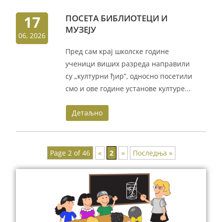
17
ПОСЕТА БИБЛИОТЕЦИ И
МУЗЕЈУ
06, 2026
Пред сам крај школске године
ученици виших разреда направили
су „културни ђир”, односно посетили
смо и ове године установе културе...
Детаљно
Page 2 of 46
«
2
»
Последња »