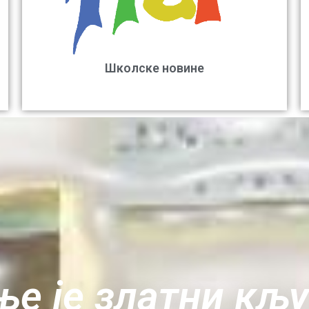
Школске новине
е је златни кљ