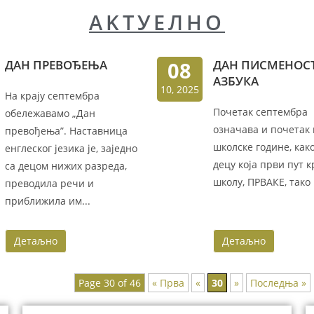
AKTУEЛНО
ДАН ПРЕВОЂЕЊА
08
ДАН ПИСМЕНОСТ
АЗБУКА
10, 2025
На крају септембра
Почетак септембра
обележавамо „Дан
означава и почетак
превођења”. Наставница
школске године, како
енглеског језика је, заједно
децу која први пут к
са децом нижих разреда,
школу, ПРВАКЕ, тако и
преводила речи и
приближила им...
Детаљно
Детаљно
Page 30 of 46
« Прва
«
30
»
Последња »