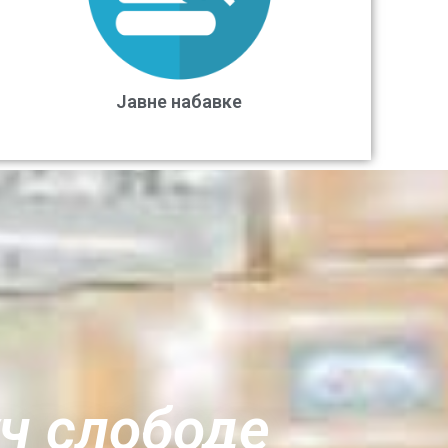
Јавне набавке
уч слободе