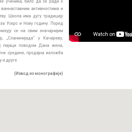
е ученика, било да се ради о
 ваннаставним активностима и
тву. Школа има дугу традицију
за Ускрс и Нову годину. Поред
изују се на свим значајнијим
, „Сланинијада“ у Качареву,
оj пијаци поводом Дана жена,
тне средине, продајна изложба
 и друге.
(Извод из монографије)