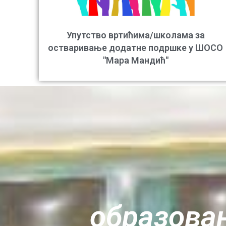
Упутство вртићима/школама за
остваривање додатне подршке у ШОСО
"Мара Мандић"
oбразовањ