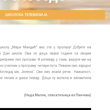
ШКОЛСКА ТЕЛЕВИЗИЈА
 школу „Мара Мандић“ ако сте у пролазу! Дођите на
а Дан школе. Ова се деца сваке године са својим
ипреме леп програм. И успевају у томе, верујте ми на
дно учесник у програму четири пута. Певали смо заједно
гледај ме, Јелена“. Сви смо знали речи… Нажалост,
е песме и даље певају. Деца су волела и запамтила
(Нада Малек, списатељица из Панчева)