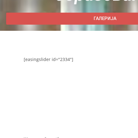
ГАЛЕРИЈА
[easingslider id="2334"]