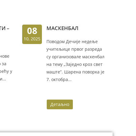
И –
08
МАСКЕНБАЛ
10, 2025
Поводом Дечије недеље
учитељице првог разреда
 нове
су организовале маскенбал
 за
на тему „Заједно кроз свет
рећу у
маште”. Шарена поворка је
...
7. октобра...
Детаљно