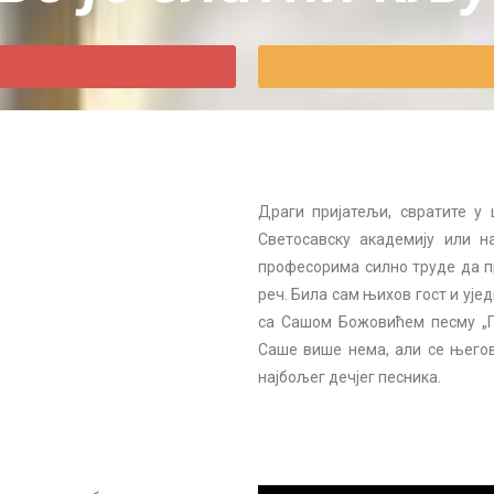
Драги пријатељи, свратите у
Светосавску академију или н
професорима силно труде да пр
реч. Била сам њихов гост и ује
са Сашом Божовићем песму „По
Саше више нема, али се његов
најбољег дечјег песника.