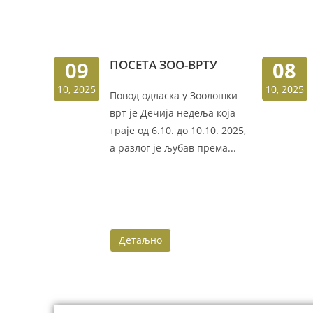
09
ПОСЕТА ЗОО-ВРТУ
08
10, 2025
10, 2025
Повод одласка у Зоолошки
врт је Дечија недеља која
траје од 6.10. до 10.10. 2025,
а разлог је љубав према...
Детаљно