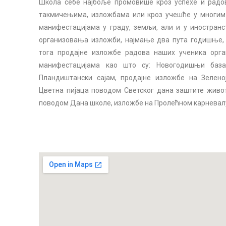
Школа себе најбоље промовише кроз успехе и радов
такмичењима, изложбама или кроз учешће у многим
манифестацијама у граду, земљи, али и у иностранс
организовања изложби, најмање два пута годишње, 
тога продајне изложбе радова наших ученика орган
манифестацијама као што су: Новогодишњи базар
Пландиштански сајам, продајне изложбе на Зелен
Цветна пијаца поводом Светског дана заштите живо
поводом Дана школе, изложбе на Пролећном карневалу