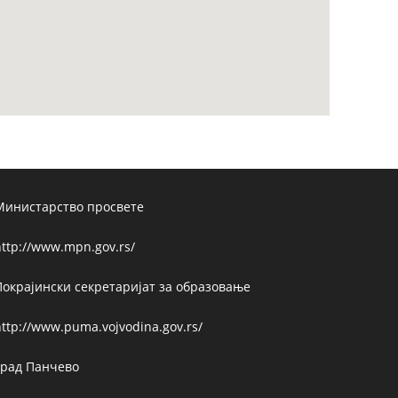
Министарство просвете
ttp://www.mpn.gov.rs/
Покрајински секретаријат за образовање
ttp://www.puma.vojvodina.gov.rs/
Град Панчево