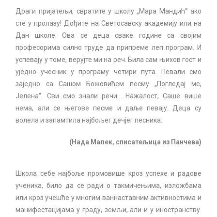
Драги пријатељи, свратите у школу „Мара Мандић“ ако
сте у пролазу! Дођите на Светосавску академију или на
Дан школе. Ова се деца сваке године са својим
професорима силно труде да припреме леп програм. И
успевају у томе, верујте ми на реч. Била сам њихов гост и
уједно учесник у програму четири пута. Певали смо
заједно са Сашом Божовићем песму „Погледај ме,
Јелена“. Сви смо знали речи… Нажалост, Саше више
нема, али се његове песме и даље певају. Деца су
волела и запамтила најбољег дечјег песника.
(Нада Малек, списатељица из Панчева)
Школа себе најбоље промовише кроз успехе и радове
ученика, било да се ради о такмичењима, изложбама
или кроз учешће у многим ваннаставним активностима и
манифестацијама у граду, земљи, али и у иностранству.