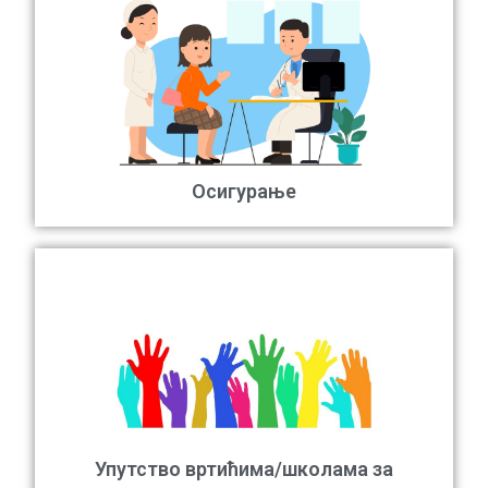
Осигурање
Упутство вртићима/школама за