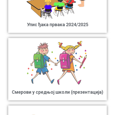
Упис ђака првака 2024/2025
Смерови у средњој школи (презентација)