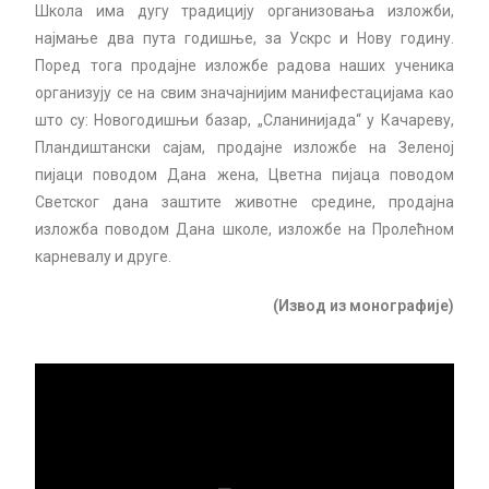
Школа има дугу традицију организовања изложби,
најмање два пута годишње, за Ускрс и Нову годину.
Поред тога продајне изложбе радова наших ученика
организују се на свим значајнијим манифестацијама као
што су: Новогодишњи базар, „Сланинијада“ у Качареву,
Пландиштански сајам, продајне изложбе на Зеленоj
пијаци поводом Дана жена, Цветна пијаца поводом
Светског дана заштите животне средине, продајна
изложба поводом Дана школе, изложбе на Пролећном
карневалу и друге.
(Извод из монографије)