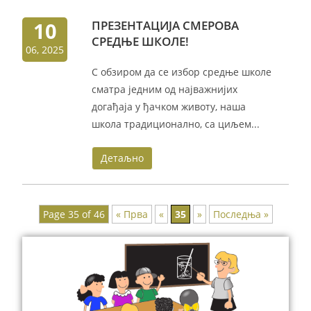
10
ПРЕЗЕНТАЦИЈА СМЕРОВА
СРЕДЊЕ ШКОЛЕ!
06, 2025
С обзиром да се избор средње школе
сматра једним од најважнијих
догађаја у ђачком животу, наша
школа традиционално, са циљем...
Детаљно
Page 35 of 46
« Прва
«
35
»
Последња »