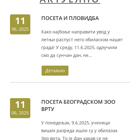
11
ПОСЕТА И ПЛОВИДБА
06, 2025
Како најбоље направити увод у
летњи распуст него обиласком нашег
града! У среду, 11.6.2025, одлучили
смо да сунчан дан, не...
Детаљно
11
ПОСЕТА БЕОГРАДСКОМ ЗОО
ВРТУ
06, 2025
У понедељак, 9.6.2025, ученици
виших разреда ишли су у обилазак
Зоо врта. То је Дан какав се не