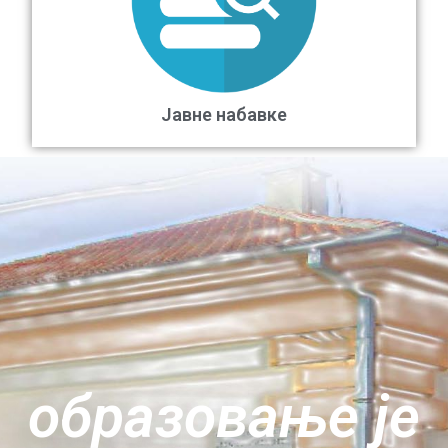
Јавне набавке
oбразовање је