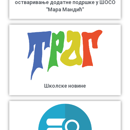
остваривање додатне подршке у ШОСО
"Мара Мандић"
Школске новине