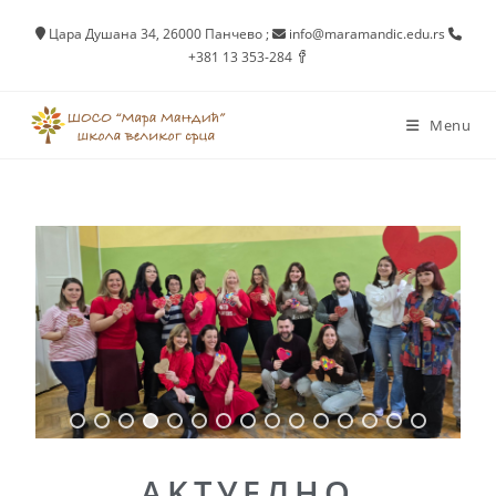
Цара Душана 34, 26000 Панчево
;
info@maramandic.edu.rs
+381 13 353-284
Menu
AKTУEЛНО