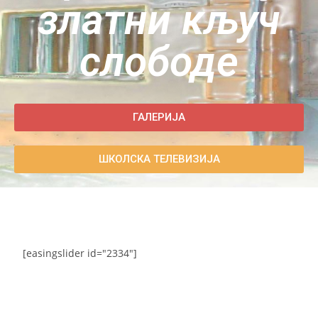
златни кључ
слободе
ГАЛЕРИЈА
ШКОЛСКА ТЕЛЕВИЗИЈА
[easingslider id="2334"]