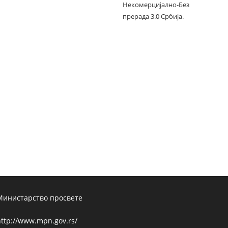
Некомерцијално-Без
прерада 3.0 Србија
.
Министарство просвете
ttp://www.mpn.gov.rs/