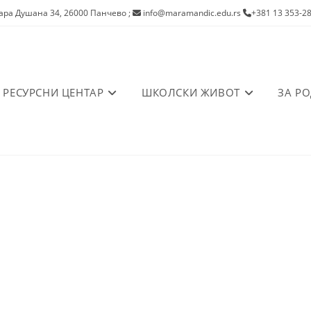
ра Душана 34, 26000 Панчево
;
info@maramandic.edu.rs
+381 13 353-2
РЕСУРСНИ ЦЕНТАР
ШКОЛСКИ ЖИВОТ
ЗА Р