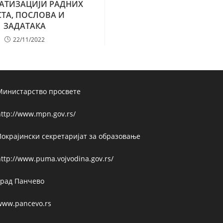
АТИЗАЦИЈИ РАДНИХ
ТА, ПОСЛОВА И
ЗАДАТАКА
22/11/2022
Министарство просвете
ttp://www.mpn.gov.rs/
Покрајински секретаријат за образовање
ttp://www.puma.vojvodina.gov.rs/
Град Панчево
www.pancevo.rs