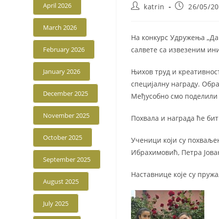
April 2026
Post
Post
katrin
26/05/2
author:
published:
March 2026
На конкурс Удружења „Да
February 2026
салвете са извезеним ини
January 2026
Њихов труд и креативност
специјалну награду. Обра
December 2025
Међусобно смо поделили к
November 2025
Похвала и награда ће би
October 2025
Ученици који су похваљен
Ибрахимовић, Петра Јован
September 2025
Наставнице које су пружа
August 2025
July 2025