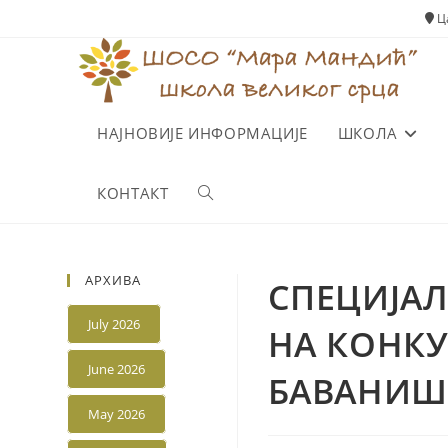
Skip
Ца
to
content
НАЈНОВИЈЕ ИНФОРМАЦИЈЕ
ШКОЛА
КОНТАКТ
Toggle
website
АРХИВА
СПЕЦИЈА
search
July 2026
НА КОНКУ
June 2026
БАВАНИШ
May 2026