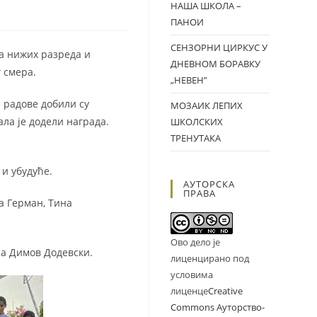
НАША ШКОЛА –
ПАНОИ
СЕНЗОРНИ ЦИРКУС У
а нижих разреда и
ДНЕВНОМ БОРАВКУ
 смера.
„НЕВЕН”
 радове добили су
МОЗАИК ЛЕПИХ
ала је додели награда.
ШКОЛСКИХ
ТРЕНУТАКА
и убудуће.
АУТОРСКА
ПРАВА
а Герман, Тина
Ово дело је
на Димов Додевски.
лиценцирано под
условима
лиценце
Creative
Commons Ауторство-