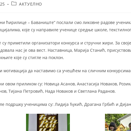
Post
025
АКТУЕЛНО
category:
ни ћирилице – Баваниште“ послали смо ликовне радове ученик
цијалима, које су направиле ученице средње школе, текстилног
 су приметили организатори конкурса и стручни жири. За своје
довала нас је ова вест. Наставница, Марија Станић, присуствов
њиге које су стигле на поклон.
ти мотивација да наставимо са учешћем на сличним конкурсима 
и овом приликом су: Новица Асанов, Анастасија Новаков, Розик
ов, Тијана Петровић, Нада Новаков и Светлана Раданов.
ле подршку ученицима су: Лидија Ђукић, Драгана Грбић и Дија