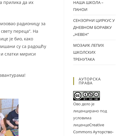
на прилика да их
НАША ШКОЛА –
ПАНОИ
СЕНЗОРНИ ЦИРКУС У
низовао радионицу за
ДНЕВНОМ БОРАВКУ
свету переца“. На
„НЕВЕН”
це је био, како
МОЗАИК ЛЕПИХ
алишани су са радошћу
ШКОЛСКИХ
 и слатки мириси
ТРЕНУТАКА
 авантурама!
АУТОРСКА
ПРАВА
Ово дело је
лиценцирано под
условима
лиценце
Creative
Commons Ауторство-