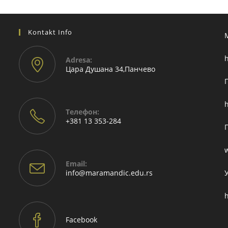
Kontakt Info
h
Adresа:
Цара Душана 34,Панчево
h
Телефон:
+381 13 353-284
Email:
Opens
info@maramandic.edu.rs
in
your
h
application
Facebook