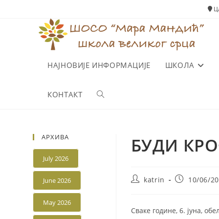
Skip
Ца
to
content
НАЈНОВИЈЕ ИНФОРМАЦИЈЕ
ШКОЛА
КОНТАКТ
Toggle
website
АРХИВА
БУДИ КРО
search
July 2026
Post
Post
katrin
10/06/2
June 2026
author:
published:
May 2026
Сваке године, 6. јуна, о