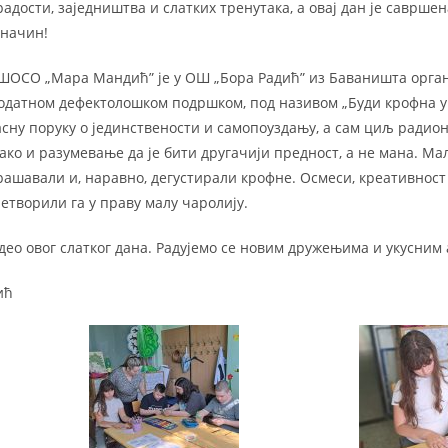
радости, заједништва и слатких тренутака, а овај дан је саврше
 начин!
ШОСО „Мара Мандић” је у ОШ „Бора Радић” из Баваништа орга
додатном дефектолошком подршком, под називом „Буди крофна у 
сну поруку о јединствености и самопоуздању, а сам циљ радиони
ако и разумевање да је бити другачији предност, а не мана. М
рашавали и, наравно, дегустирали крофне. Осмеси, креативност
етворили га у праву малу чаролију.
 део овог слатког дана. Радујемо се новим дружењима и укусним
ић