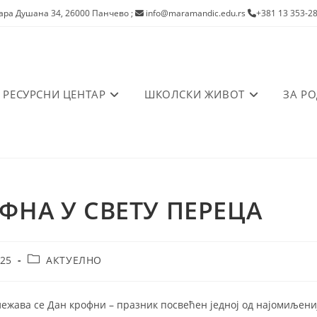
ра Душана 34, 26000 Панчево
;
info@maramandic.edu.rs
+381 13 353-2
РЕСУРСНИ ЦЕНТАР
ШКОЛСКИ ЖИВОТ
ЗА Р
ФНА У СВЕТУ ПЕРЕЦА
Post
025
АКТУЕЛНО
category:
бележава се Дан крофни – празник посвећен једној од најомиље