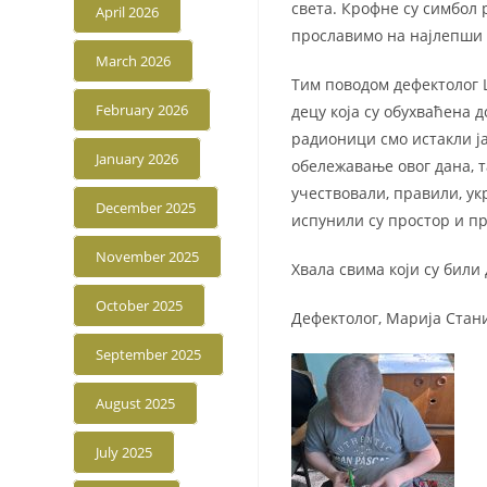
света. Крофне су симбол 
April 2026
прославимо на најлепши
March 2026
Тим поводом дефектолог 
February 2026
децу која су обухваћена 
радионици смо истакли ја
January 2026
обележавање овог дана, т
учествовали, правили, ук
December 2025
испунили су простор и пр
November 2025
Хвала свима који су били
October 2025
Дефектолог, Марија Стан
September 2025
August 2025
July 2025