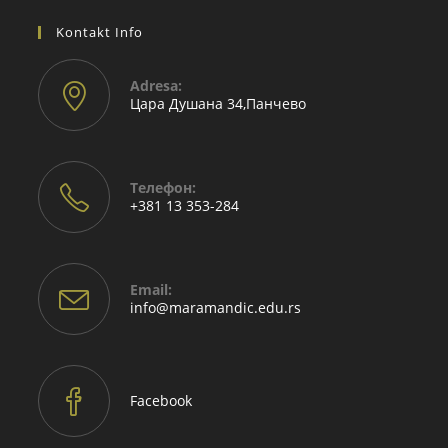
Kontakt Info
Adresа:
Цара Душана 34,Панчево
Телефон:
+381 13 353-284
Email:
Opens
info@maramandic.edu.rs
in
your
application
Facebook