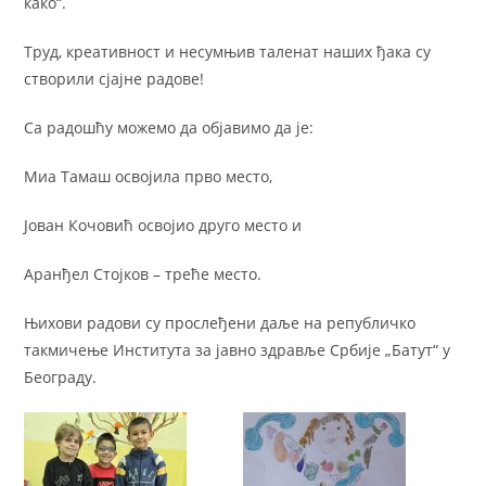
како“.
Труд, креативност и несумњив таленат наших ђака су
створили сјајне радове!
Са радошћу можемо да објавимо да је:
Миа Тамаш освојила прво место,
Јован Кочовић освојио друго место и
Аранђел Стојков – треће место.
Њихови радови су прослеђени даље на републичко
такмичење Института за јавно здравље Србије „Батут“ у
Београду.