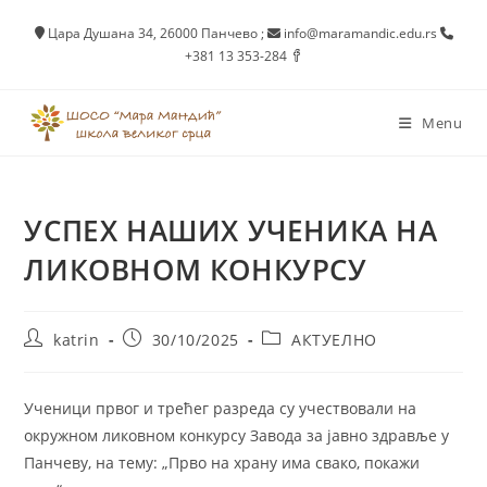
Skip
Цара Душана 34, 26000 Панчево
;
info@maramandic.edu.rs
to
+381 13 353-284
content
Menu
УСПЕХ НАШИХ УЧЕНИКА НА
ЛИКОВНОМ КОНКУРСУ
Post
Post
Post
katrin
30/10/2025
АКТУЕЛНО
author:
published:
category:
Ученици првог и трећег разреда су учествовали на
окружном ликовном конкурсу Завода за јавно здравље у
Панчеву, на тему: „Прво на храну има свако, покажи