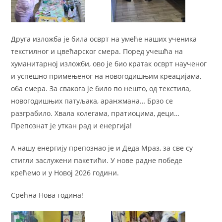
Друга изложба је била осврт на умеће наших ученика
текстилног и цвећарског смера. Поред учешћа на
хуманитарној изложби, ово је био кратак осврт наученог
и успешно примењеног на новогодишњим креацијама,
оба смера. За свакога је било по нешто, од текстила,
новогодишњих патуљака, аранжмана… Брзо се
разграбило. Хвала колегама, пратиоцима, деци…
Препознат је уткан рад и енергија!
А нашу енергију препознао је и Деда Мраз, за све су
стигли заслужени пакетићи. У нове радне победе
крећемо и у Новој 2026 години.
Срећна Нова година!