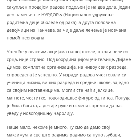
сакупљен продајом радова подељен је на два дела. Један
део намењен је НУРДОР-у (Национално удружење
родитеља деце оболеле од рака), а друга половина
девојчици из Панчева, за чије даље лечење је новчана
помоћ неопходна.
Учешће у оваквим акцијама нашој школи, школи великог
срца, није страно. Под координацијом учитељице, Дијане
Димов, комплетна организација, на нивоу свих разреда,
спроведена је успешно. У изради радова учестовали су
ученици нижих, виших разреда и средње школе, заједно
са својим наставницима. Могли сте наћи јелкице,
магнете, честитке, новогодишње фигуре од гипса. Понуда
је била богата, а дечије руке и осмеси спремни да вас
уведу у новогодишњу чаролију.
Наше мало, некоме је много. Ту смо да дамо свој
максимум, а све што радимо, радимо са пуно љубави,