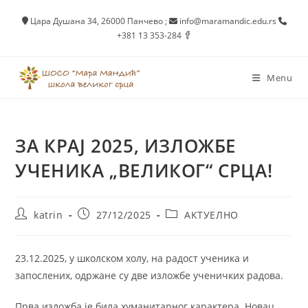
Skip
Цара Душана 34, 26000 Панчево
;
info@maramandic.edu.rs
to
+381 13 353-284
content
Menu
ЗА КРАЈ 2025, ИЗЛОЖБЕ
УЧЕНИКА „ВЕЛИКОГ“ СРЦА!
Post
Post
Post
katrin
27/12/2025
АКТУЕЛНО
author:
published:
category:
23.12.2025, у школском холу, на радост ученика и
запослених, одржане су две изложбе ученичких радова.
Прва изложба је била хуманитарног карактера. Новац