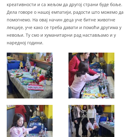
креативности и са жељом да другој страни буде боље.
Дела говоре о нашој емпатији, радости што можемо да
помогнемо. На овај начин деца уче битне животне
лекције, уче како се треба давати и помоћи другима у
невољи. Ту смо и хуманитарни рад настављамо и у
наредној години.