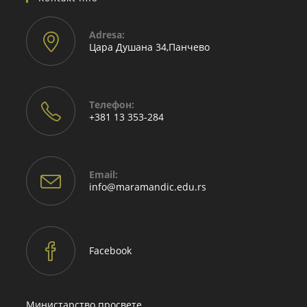
Adresа:
Цара Душана 34,Панчево
Телефон:
+381 13 353-284
Email:
Opens
info@maramandic.edu.rs
in
your
application
Facebook
Министарство просвете