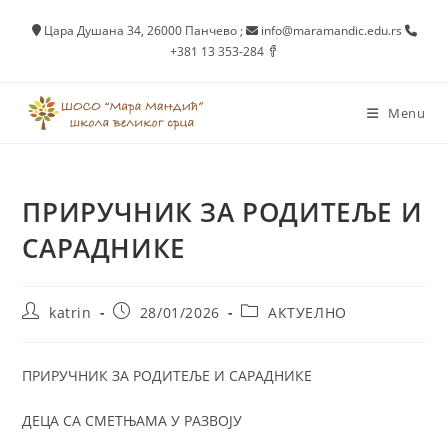
Skip
Цара Душана 34, 26000 Панчево
;
info@maramandic.edu.rs
to
+381 13 353-284
content
Menu
ПРИРУЧНИК ЗА РОДИТЕЉЕ И
САРАДНИКЕ
Post
Post
Post
katrin
28/01/2026
АКТУЕЛНО
author:
published:
category:
ПРИРУЧНИК ЗА РОДИТЕЉЕ И САРАДНИКЕ
ДЕЦА СА СМЕТЊАМА У РАЗВОЈУ