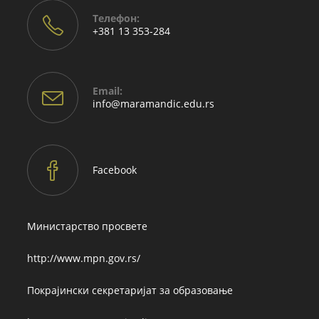
Телефон:
+381 13 353-284
Email:
Opens
info@maramandic.edu.rs
in
your
application
Facebook
Министарство просвете
http://www.mpn.gov.rs/
Покрајински секретаријат за образовање