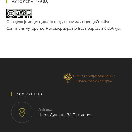
АУТОРСКА ПРАВА
Ово дело је лиценцирано под условима лиценце
Creative
Commons Ауторство-Некомерцијално-Без прерада 3.0 Србија
.
Kontakt Info
Adresа:
Цара Душана 34,Панчево