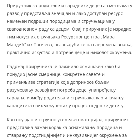
Приручник за родитеље и сараднике деце са сметњама у
развоју представља значајан и лако доступан ресурс
намењен подршци породицама и стручњацима у
свакодневном раду са децом. Овај приручник је израдио
тим искусних стручњака Ресурсног центра „Мара
Мандић“ из Панчева, ослањајући се на савремена знања,
практично искуство и потребе деце и њиховог окружења.
Садржај приручника је пажљиво осмишљен како би
понудио јасне смернице, конкретне савете и
применљиве стратегије које доприносе бољем
разумевању развојних потреба деце, унапређењу
сарадње између родитеља и стручњака, као и јачању
капацитета свих укључених у процес подршке детету.
Као поуздан и стручно утемељен материјал, приручник
представља важан корак ка оснаживању породица и
стварању подстицајнијег и инклузивнијег окружења за