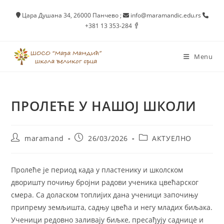
Skip
Цара Душана 34, 26000 Панчево
;
info@maramandic.edu.rs
to
+381 13 353-284
content
Menu
ПРОЛЕЋЕ У НАШОЈ ШКОЛИ
Post
Post
Post
maramand
26/03/2026
АКТУЕЛНО
author:
published:
category:
Пролеће је период када у пластенику и школском
дворишту почињу бројни радови ученика цвећарског
смера. Са доласком топлијих дана ученици започињу
припрему земљишта, садњу цвећа и негу младих биљака.
Ученици редовно заливају биљке, пресађују саднице и