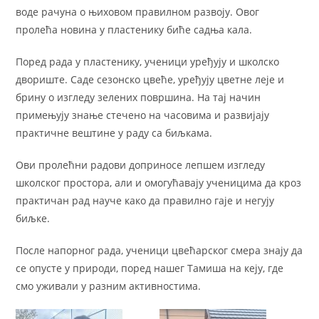
воде рачуна о њиховом правилном развоју. Овог
пролећа новина у пластенику биће садња кала.
Поред рада у пластенику, ученици уређују и школско
двориште. Саде сезонско цвеће, уређују цветне леје и
брину о изгледу зелених површина. На тај начин
примењују знање стечено на часовима и развијају
практичне вештине у раду са биљкама.
Ови пролећни радови доприносе лепшем изгледу
школског простора, али и омогућавају ученицима да кроз
практичан рад науче како да правилно гаје и негују
биљке.
После напорног рада, ученици цвећарског смера знају да
се опусте у природи, поред нашег Тамиша на кеју, где
смо уживали у разним активностима.