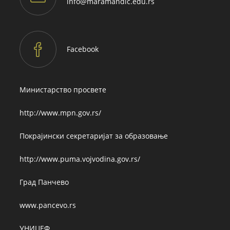
Opens
info@maramandic.edu.rs
in
your
application
Facebook
Министарство просвете
http://www.mpn.gov.rs/
Покрајински секретаријат за образовање
http://www.puma.vojvodina.gov.rs/
Град Панчево
www.pancevo.rs
УНИЦЕФ