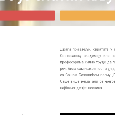
Драги пријатељи, свратите у
Светосавску академију или н
професорима силно труде да пр
реч. Била сам њихов гост и ује
са Сашом Божовићем песму „По
Саше више нема, али се његов
најбољег дечјег песника.