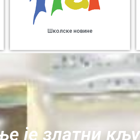
Школске новине
е је златни кљ