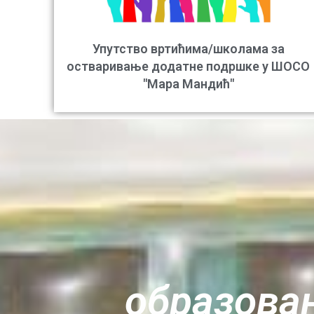
Упутство вртићима/школама за
остваривање додатне подршке у ШОСО
"Мара Мандић"
oбразовањ