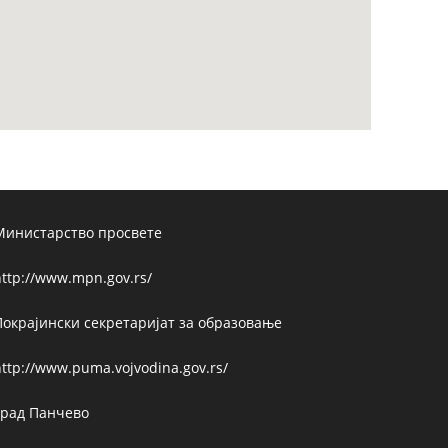
Министарство просвете
ttp://www.mpn.gov.rs/
Покрајински секретаријат за образовање
ttp://www.puma.vojvodina.gov.rs/
Град Панчево