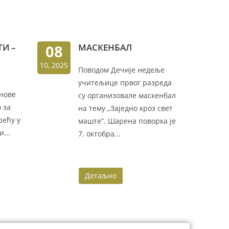
И –
08
МАСКЕНБАЛ
10, 2025
Поводом Дечије недеље
учитељице првог разреда
 нове
су организовале маскенбал
 за
на тему „Заједно кроз свет
рећу у
маште”. Шарена поворка је
...
7. октобра...
Детаљно