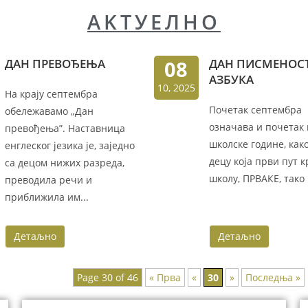
AKTУEЛНО
ДАН ПРЕВОЂЕЊА
08
ДАН ПИСМЕНОСТ
АЗБУКА
10, 2025
На крају септембра
Почетак септембра
обележавамо „Дан
означава и почетак
превођења”. Наставница
школске године, како
енглеског језика је, заједно
децу која први пут к
са децом нижих разреда,
школу, ПРВАКЕ, тако и
преводила речи и
приближила им...
Детаљно
Детаљно
Page 30 of 46
« Прва
«
30
»
Последња »