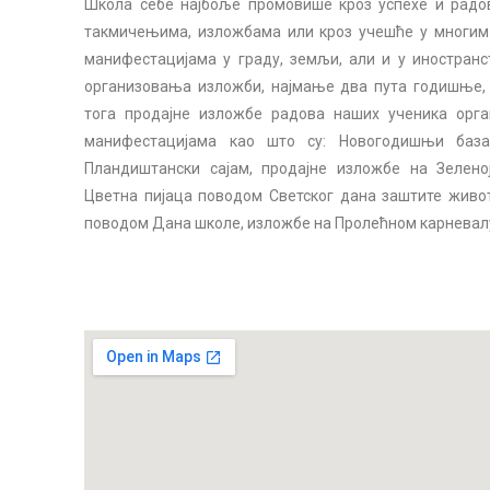
Школа себе најбоље промовише кроз успехе и радов
такмичењима, изложбама или кроз учешће у многим
манифестацијама у граду, земљи, али и у иностранс
организовања изложби, најмање два пута годишње, 
тога продајне изложбе радова наших ученика орган
манифестацијама као што су: Новогодишњи базар
Пландиштански сајам, продајне изложбе на Зелен
Цветна пијаца поводом Светског дана заштите живо
поводом Дана школе, изложбе на Пролећном карневалу