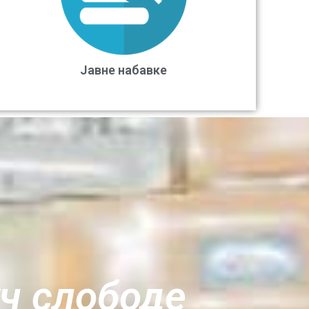
Јавне набавке
уч слободе