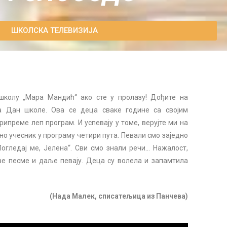
ШКОЛСКА ТЕЛЕВИЗИЈА
 школу „Мара Мандић“ ако сте у пролазу! Дођите на
а Дан школе. Ова се деца сваке године са својим
ипреме леп програм. И успевају у томе, верујте ми на
дно учесник у програму четири пута. Певали смо заједно
гледај ме, Јелена“. Сви смо знали речи… Нажалост,
е песме и даље певају. Деца су волела и запамтила
(Нада Малек, списатељица из Панчева)