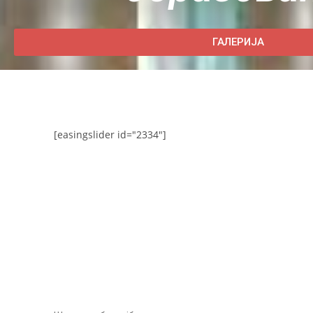
ГАЛЕРИЈА
[easingslider id="2334"]