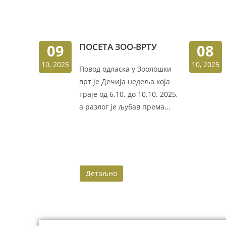
09
ПОСЕТА ЗОО-ВРТУ
08
10, 2025
10, 2025
Повод одласка у Зоолошки
врт је Дечија недеља која
траје од 6.10. до 10.10. 2025,
а разлог је љубав према...
Детаљно