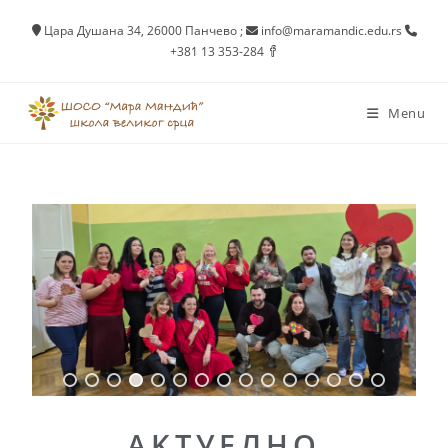
Цара Душана 34, 26000 Панчево
;
info@maramandic.edu.rs
+381 13 353-284
Menu
AKTУEЛНО