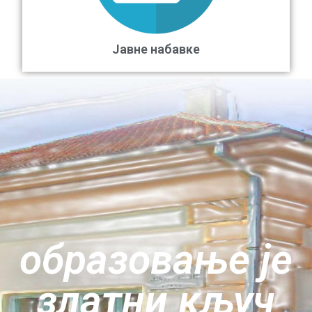
Јавне набавке
oбразовање је
златни кључ