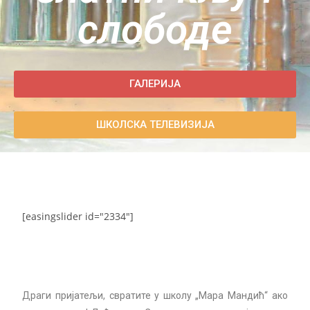
слободе
ГАЛЕРИЈА
ШКОЛСКА ТЕЛЕВИЗИЈА
[easingslider id="2334"]
Драги пријатељи, свратите у школу „Мара Мандић“ ако