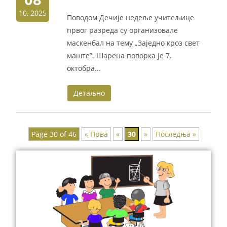
10, 2025
Поводом Дечије недеље учитељице
првог разреда су организовале
маскенбал на тему „Заједно кроз свет
маште”. Шарена поворка је 7.
октобра...
Детаљно
Page 30 of 46
« Прва
«
30
»
Последња »