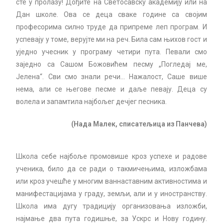
сте у пролазу! Дођите на Светосавску академију или на
Дан школе. Ова се деца сваке године са својим
професорима силно труде да припреме леп програм. И
успевају у томе, верујте ми на реч. Била сам њихов гост и
уједно учесник у програму четири пута. Певали смо
заједно са Сашом Божовићем песму „Погледај ме,
Јелена“. Сви смо знали речи… Нажалост, Саше више
нема, али се његове песме и даље певају. Деца су
волела и запамтила најбољег дечјег песника.
(Нада Малек, списатељица из Панчева)
Школа себе најбоље промовише кроз успехе и радове
ученика, било да се ради о такмичењима, изложбама
или кроз учешће у многим ваннаставним активностима и
манифестацијама у граду, земљи, али и у иностранству.
Школа има дугу традицију организовања изложби,
најмање два пута годишње, за Ускрс и Нову годину.