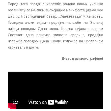
Поред тога продајне изложбе радова наших ученика
организују се на свим значајнијим манифестацијама као
што су: Новогодишњи базар, „Сланинијада“ у Качареву,
Пландиштански сајам, продајне изложбе на Зеленоj
пијаци поводом Дана жена, Цветна пијаца поводом
Светског дана заштите животне средине, продајна
изложба поводом Дана школе, изложбе на Пролећном
карневалу и друге.
(Извод из монографије)