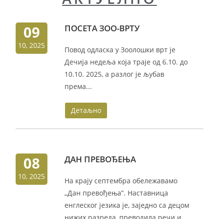
09
ПОСЕТА ЗОО-ВРТУ
10, 2025
Повод одласка у Зоолошки врт је
Дечија недеља која траје од 6.10. до
10.10. 2025, а разлог је љубав
према...
Детаљно
08
ДАН ПРЕВОЂЕЊА
10, 2025
На крају септембра обележавамо
„Дан превођења”. Наставница
енглеског језика је, заједно са децом
нижих разреда, преводила речи и