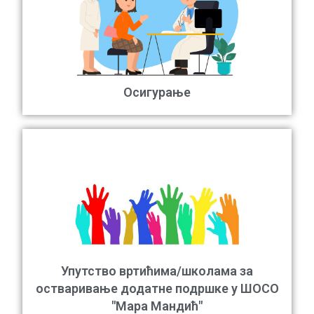
Осигурање
Упутство вртићима/школама за
остваривање додатне подршке у ШОСО
"Мара Мандић"