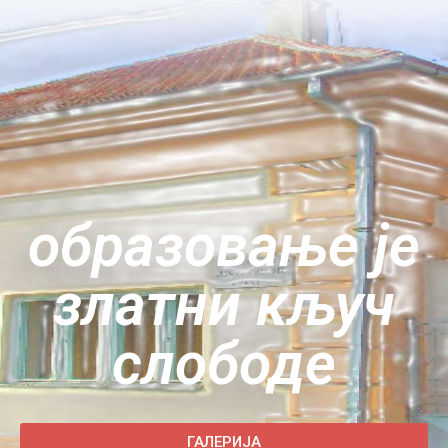
oбразовање је
златни кључ
слободе
ГАЛЕРИЈА