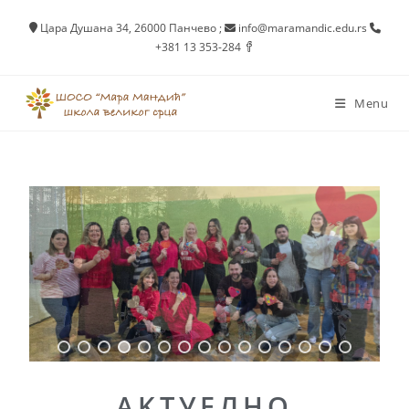
Цара Душана 34, 26000 Панчево
;
info@maramandic.edu.rs
+381 13 353-284
Menu
AKTУEЛНО