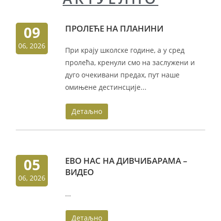
09
ПРОЛЕЋЕ НА ПЛАНИНИ
06, 2026
При крају школске године, а у сред
пролећа, кренули смо на заслужени и
дуго очекивани предах, пут наше
омињене дестинсције...
Детаљно
05
ЕВО НАС НА ДИВЧИБАРАМА –
ВИДЕО
06, 2026
...
Детаљно