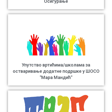
Осигурање
Упутство вртићима/школама за
остваривање додатне подршке у ШОСО
"Мара Мандић"