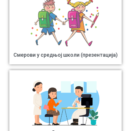
Смерови у средњој школи (презентација)