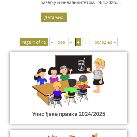
развоју и инвалидитетом, 24.4.2026....
Детаљно
Page 4 of 46
« Прва
«
4
»
Последња »
Упис ђака првака 2024/2025