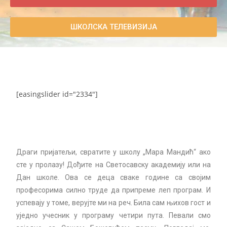
ШКОЛСКА ТЕЛЕВИЗИЈА
[easingslider id="2334"]
Драги пријатељи, свратите у школу „Мара Мандић“ ако
сте у пролазу! Дођите на Светосавску академију или на
Дан школе. Ова се деца сваке године са својим
професорима силно труде да припреме леп програм. И
успевају у томе, верујте ми на реч. Била сам њихов гост и
уједно учесник у програму четири пута. Певали смо