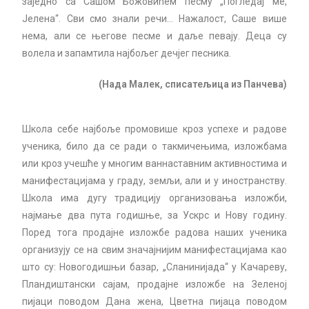
заједно са Сашом Божовићем песму „Погледај ме,
Јелена“. Сви смо знали речи… Нажалост, Саше више
нема, али се његове песме и даље певају. Деца су
волела и запамтила најбољег дечјег песника.
(Нада Малек, списатељица из Панчева)
Школа себе најбоље промовише кроз успехе и радове
ученика, било да се ради о такмичењима, изложбама
или кроз учешће у многим ваннаставним активностима и
манифестацијама у граду, земљи, али и у иностранству.
Школа има дугу традицију организовања изложби,
најмање два пута годишње, за Ускрс и Нову годину.
Поред тога продајне изложбе радова наших ученика
организују се на свим значајнијим манифестацијама као
што су: Новогодишњи базар, „Сланинијада“ у Качареву,
Пландиштански сајам, продајне изложбе на Зеленоj
пијаци поводом Дана жена, Цветна пијаца поводом