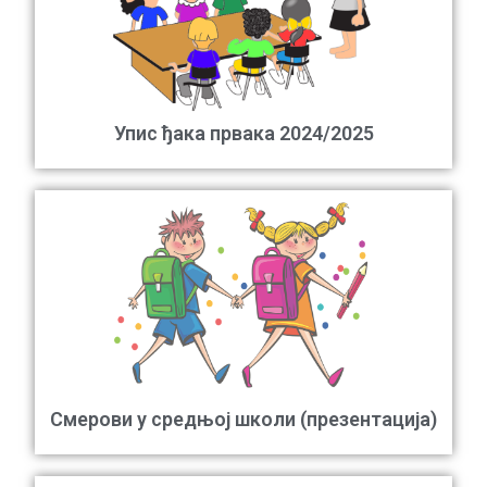
Упис ђака првака 2024/2025
Смерови у средњој школи (презентација)