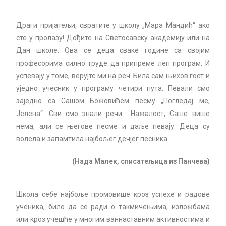
Драги пријатељи, свратите у школу „Мара Мандић“ ако
сте у пролазу! Дођите на Светосавску академију или на
Дан школе. Ова се деца сваке године са својим
професорима силно труде да припреме леп програм. И
успевају у томе, верујте ми на реч. Била сам њихов гост и
уједно учесник у програму четири пута. Певали смо
заједно са Сашом Божовићем песму „Погледај ме,
Јелена“. Сви смо знали речи… Нажалост, Саше више
нема, али се његове песме и даље певају. Деца су
волела и запамтила најбољег дечјег песника.
(Нада Малек, списатељица из Панчева)
Школа себе најбоље промовише кроз успехе и радове
ученика, било да се ради о такмичењима, изложбама
или кроз учешће у многим ваннаставним активностима и