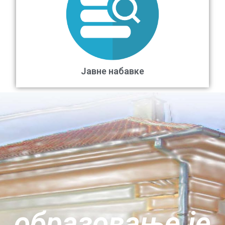
Јавне набавке
oбразовање је