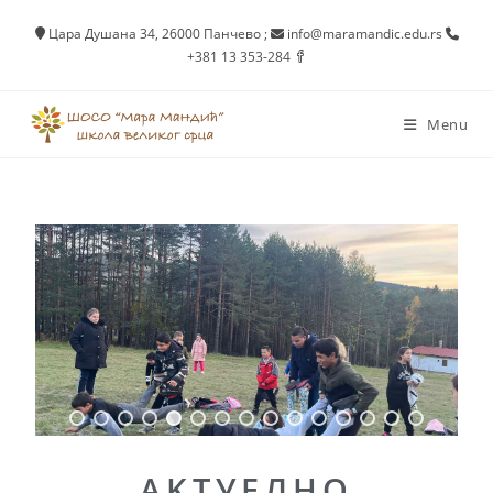
Цара Душана 34, 26000 Панчево
;
info@maramandic.edu.rs
+381 13 353-284
Menu
AKTУEЛНО