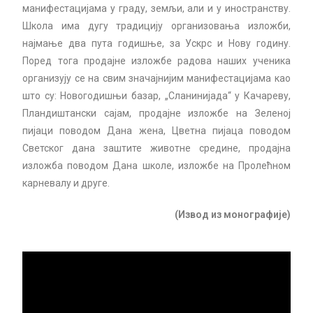
манифестацијама у граду, земљи, али и у иностранству.
Школа има дугу традицију организовања изложби,
најмање два пута годишње, за Ускрс и Нову годину.
Поред тога продајне изложбе радова наших ученика
организују се на свим значајнијим манифестацијама као
што су: Новогодишњи базар, „Сланинијада“ у Качареву,
Пландиштански сајам, продајне изложбе на Зеленоj
пијаци поводом Дана жена, Цветна пијаца поводом
Светског дана заштите животне средине, продајна
изложба поводом Дана школе, изложбе на Пролећном
карневалу и друге.
(Извод из монографије)