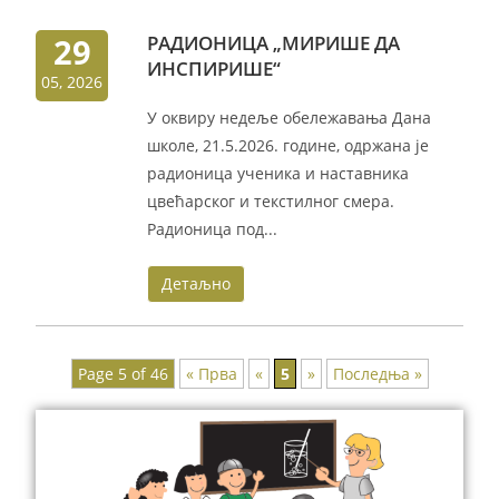
29
РАДИОНИЦА „МИРИШЕ ДА
ИНСПИРИШЕ“
05, 2026
У оквиру недеље обележавања Дана
школе, 21.5.2026. године, одржана је
радионица ученика и наставника
цвећарског и текстилног смера.
Радионица под...
Детаљно
Page 5 of 46
« Прва
«
5
»
Последња »