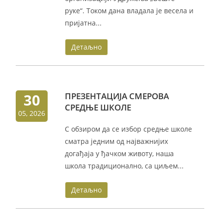
руке“. Током дана владала је весела и
пријатна...
Детаљно
30
ПРЕЗЕНТАЦИЈА СМЕРОВА
СРЕДЊЕ ШКОЛЕ
05, 2026
С обзиром да се избор средње школе
сматра једним од најважнијих
догађаја у ђачком животу, наша
школа традиционално, са циљем...
Детаљно