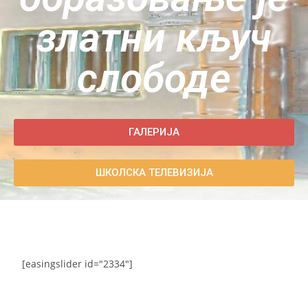
златни кључ
слободе
ГАЛЕРИЈА
ШКОЛСКА ТЕЛЕВИЗИЈА
[easingslider id="2334"]