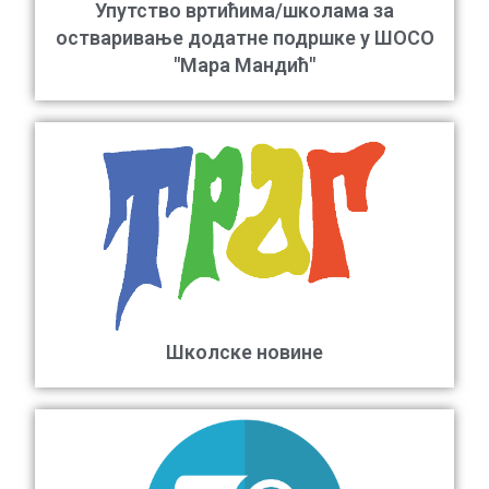
Упутство вртићима/школама за
остваривање додатне подршке у ШОСО
"Мара Мандић"
Школске новине