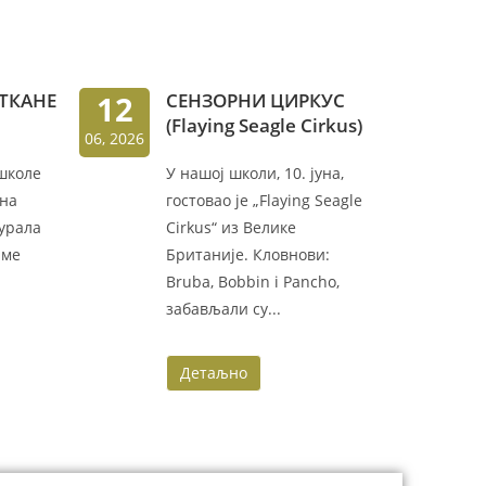
ТКАНЕ
12
СЕНЗОРНИ ЦИРКУС
(Flaying Seagle Cirkus)
06, 2026
 школе
У нашој школи, 10. јуна,
 на
гостовао је „Flaying Seagle
мурала
Cirkus“ из Велике
 ме
Британије. Кловнови:
Bruba, Bobbin i Pancho,
забављали су...
Детаљно