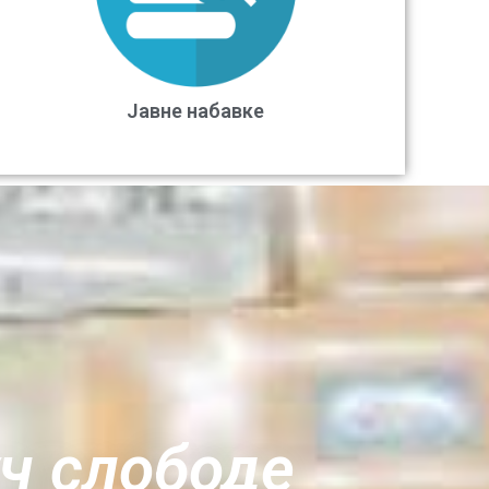
Јавне набавке
уч слободе