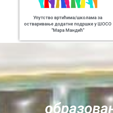
Упутство вртићима/школама за
остваривање додатне подршке у ШОСО
"Мара Мандић"
oбразовањ