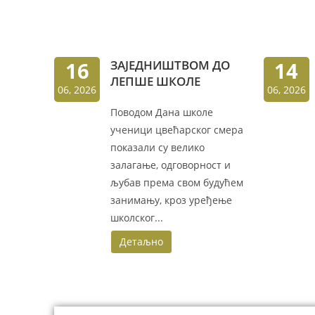
16
ЗАЈЕДНИШТВОМ ДО
14
ЛЕПШЕ ШКОЛЕ
06, 2026
06, 2026
Поводом Дана школе
ученици цвећарског смера
показали су велико
залагање, одговорност и
љубав према свом будућем
занимању, кроз уређење
школског...
Детаљно