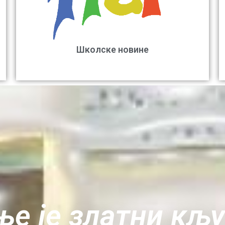
Школске новине
е је златни кљ