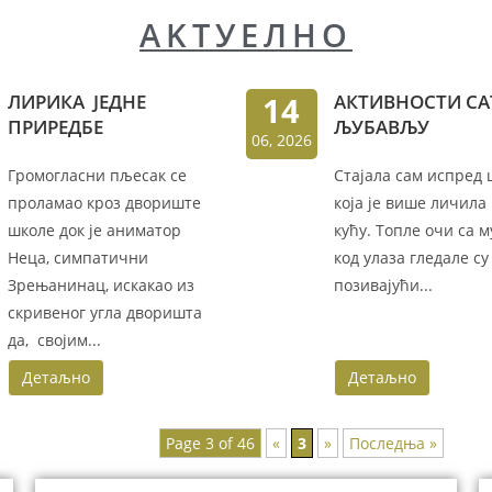
AKTУEЛНО
ЛИРИКА ЈЕДНЕ
14
АКТИВНОСТИ СА
ПРИРЕДБЕ
ЉУБАВЉУ
06, 2026
Громогласни пљесак се
Стајала сам испред
проламао кроз двориште
која је више личила
школе док је аниматор
кућу. Топле очи са 
Неца, симпатични
код улаза гледале су
Зрењанинац, искакао из
позивајући...
скривеног угла дворишта
да, својим...
Детаљно
Детаљно
Page 3 of 46
«
3
»
Последња »