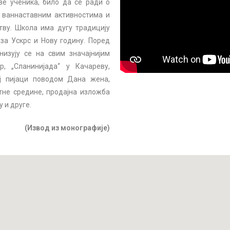
е ученика, било да се ради о
 ваннаставним активностима и
тву. Школа има дугу традицију
за Ускрс и Нову годину. Поред
изују се на свим значајнијим
, „Сланинијада“ у Качареву,
оj пијаци поводом Дана жена,
тне средине, продајна изложба
 и друге.
(Извод из монографије)