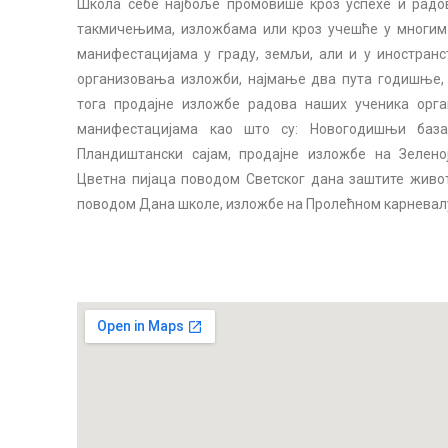
Школа себе најбоље промовише кроз успехе и радов
такмичењима, изложбама или кроз учешће у многим
манифестацијама у граду, земљи, али и у иностранс
организовања изложби, најмање два пута годишње, 
тога продајне изложбе радова наших ученика орган
манифестацијама као што су: Новогодишњи базар
Пландиштански сајам, продајне изложбе на Зелен
Цветна пијаца поводом Светског дана заштите живо
поводом Дана школе, изложбе на Пролећном карневалу