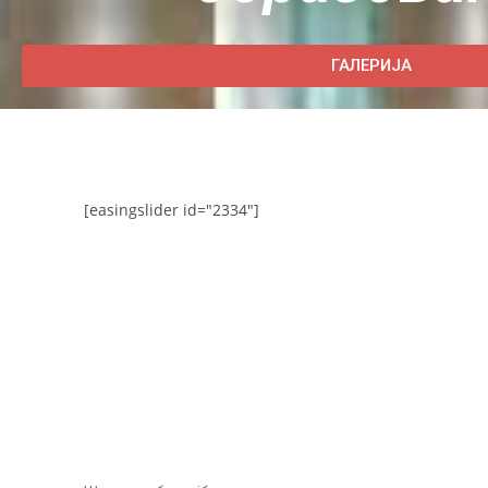
ГАЛЕРИЈА
[easingslider id="2334"]