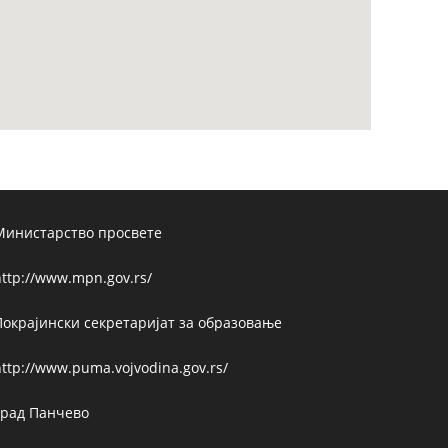
Министарство просвете
ttp://www.mpn.gov.rs/
Покрајински секретаријат за образовање
ttp://www.puma.vojvodina.gov.rs/
Град Панчево