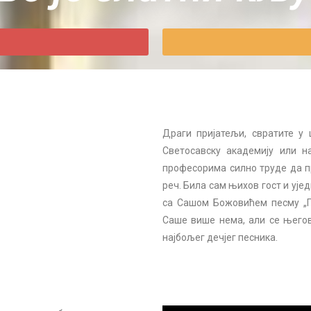
Драги пријатељи, свратите у
Светосавску академију или н
професорима силно труде да пр
реч. Била сам њихов гост и ује
са Сашом Божовићем песму „По
Саше више нема, али се његов
најбољег дечјег песника.