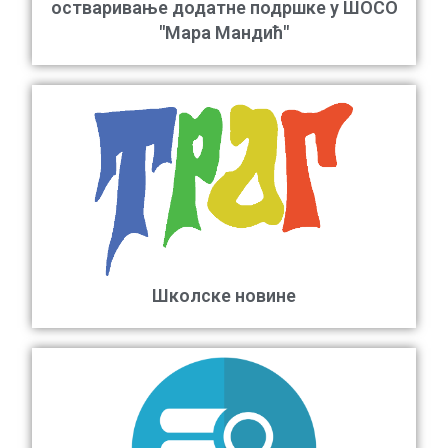
остваривање додатне подршке у ШОСО
"Мара Мандић"
Школске новине