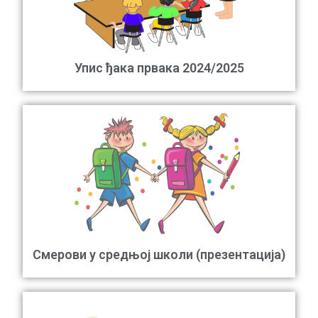
Упис ђака првака 2024/2025
Смерови у средњој школи (презентација)