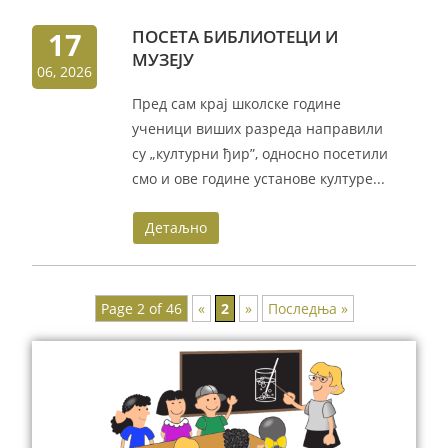
17
ПОСЕТА БИБЛИОТЕЦИ И
МУЗЕЈУ
06, 2026
Пред сам крај школске године
ученици виших разреда направили
су „културни ђир”, односно посетили
смо и ове године установе културе...
Детаљно
Page 2 of 46
«
2
»
Последња »