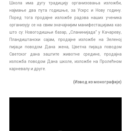
Школа има дугу традицију организовања изложби,
најмање два пута годишње, за Ускрс и Нову годину.
Поред тога продајне изложбе радова наших ученика
организују се на свим значајнијим манифестацијама као
што су: Новогодишњи базар, „Сланинијада“ у Качареву,
Пландиштански сајам, продајне изложбе на Зеленоj
пијаци поводом Дана жена, Цветна пијаца поводом
Светског дана заштите животне средине, продајна
изложба поводом Дана школе, изложбе на Пролећном
карневалу и друге.
(Извод из монографије)