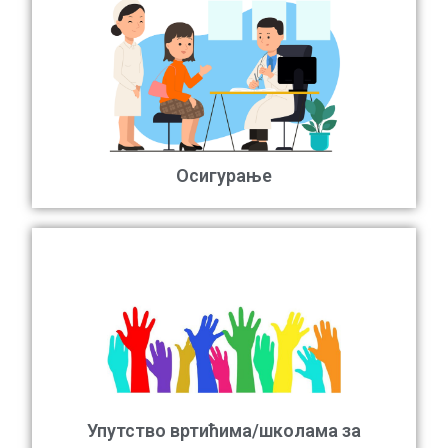
Осигурање
Упутство вртићима/школама за