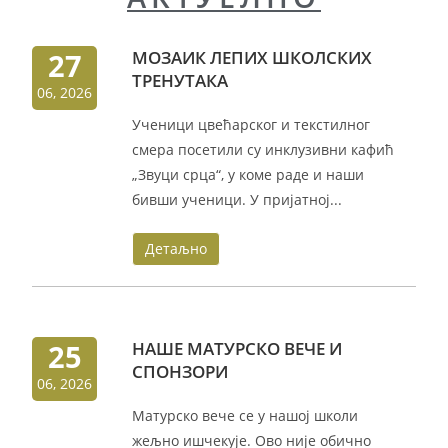
27
МОЗАИК ЛЕПИХ ШКОЛСКИХ
ТРЕНУТАКА
06, 2026
Ученици цвећарског и текстилног
смера посетили су инклузивни кафић
„Звуци срца“, у коме раде и наши
бивши ученици. У пријатној...
Детаљно
25
НАШЕ МАТУРСКО ВЕЧЕ И
СПОНЗОРИ
06, 2026
Матурско вече се у нашој школи
жељно ишчекује. Ово није обично