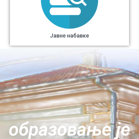
Јавне набавке
oбразовање је