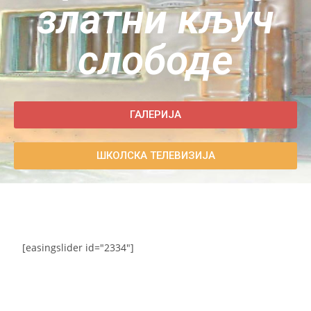
златни кључ
слободе
ГАЛЕРИЈА
ШКОЛСКА ТЕЛЕВИЗИЈА
[easingslider id="2334"]