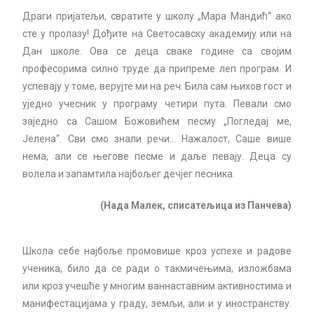
Драги пријатељи, свратите у школу „Мара Мандић“ ако
сте у пролазу! Дођите на Светосавску академију или на
Дан школе. Ова се деца сваке године са својим
професорима силно труде да припреме леп програм. И
успевају у томе, верујте ми на реч. Била сам њихов гост и
уједно учесник у програму четири пута. Певали смо
заједно са Сашом Божовићем песму „Погледај ме,
Јелена“. Сви смо знали речи… Нажалост, Саше више
нема, али се његове песме и даље певају. Деца су
волела и запамтила најбољег дечјег песника.
(Нада Малек, списатељица из Панчева)
Школа себе најбоље промовише кроз успехе и радове
ученика, било да се ради о такмичењима, изложбама
или кроз учешће у многим ваннаставним активностима и
манифестацијама у граду, земљи, али и у иностранству.