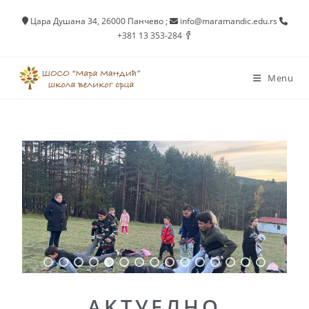
Цара Душана 34, 26000 Панчево
;
info@maramandic.edu.rs
+381 13 353-284
Menu
AKTУEЛНО