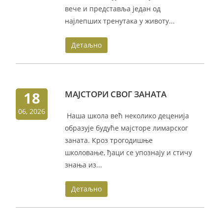
вече и представља један од
најлепших тренутака у животу...
Детаљно
18
МАЈСТОРИ СВОГ ЗАНАТА
06, 2026
Наша школа већ неколико деценија
образује будуће мајсторе лимарског
заната. Кроз трогодишње
школовање, ђаци се упознају и стичу
знања из...
Детаљно